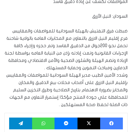
المواصفات تكشف عن إبادة دقيق فاسد
السودان: النيل الأزرق
ضبطت فرق التفتيش بالهيئة السودانية للمواصفات والمقاييس
فرع إقليم النيل الازرق بالتعاون مع المخابرات العامه بالولاية شاحنة
تحمل نحو 200جوال من الدقيق الفاسد وتم حجزه وإجراء كافة
الإجراءات القانونية وتمت إبادته بإذن من النيابة العامه بواسطة لجنة
الإبادة وتضم الهيئة والشئون الصحية والأمن الاقتصادي ومحافظة
الدمازين ومباحث التموين وحماية المستهلك .
وشدد الأمين الطيب مدير الهيئة السودانية للمواصفات والمقاييس
بإقليم النيل الازرق على أصحاب محلات بيع الدقيق والمخازن
والمخابز بضرورة الاهتمام بتاريخ الصلاحية وطرق التخزين السليم
للمحافظة علي جودة المنتج مؤكدًا إستمرار التعاون مع الجهات
ذات الصلة لحفظ صحة المستهلكين .
فيسبوك
‫X
ماسنجر
واتساب
تيلقرام