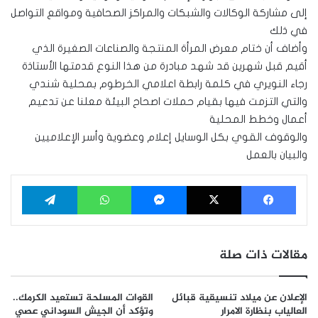
إلى مشاركة الوكالات والشبكات والمراكز الصحافية ومواقع التواصل
في ذلك
وأضاف أن ختام معرض المرأة المنتجة والصناعات الصغيرة الذي
أقيم قبل شهرين قد شهد مبادرة من هذا النوع قدمتها الأستاذة
رجاء النويري في كلمة رابطة اعلامي الخرطوم بمحلية شندي
والتي التزمت فيها بقيام حملات اصحاح البيئة معلنا عن تدعيم
أعمال وخطط المحلية
والوقوف القوي بكل الوسايل إعلام وعضوية وأسر الإعلاميين
والبيان بالعمل
فيسبوك
‫X
ماسنجر
واتساب
تيلقرام
مقالات ذات صلة
الإعلان عن ميلاد تنسيقية قبائل
القوات المسلحة تستعيد الكرمك..
العالياب بنظارة الامرار
وتؤكد أن الجيش السوداني عصي