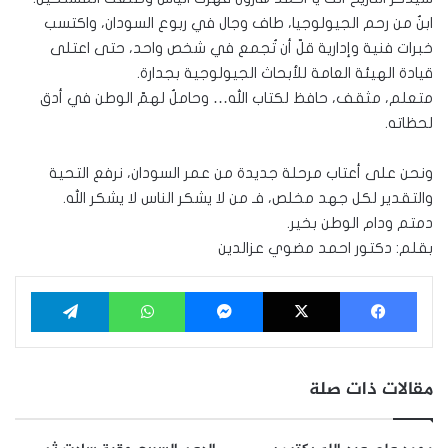
ابنٌ من رحم الجيولوجيا، طاف وجال في ربوع السودان، واكتسب
خبرات فنية وإدارية قلّ أن تُجمع في شخص واحد، حتى اعتلى
قيادة الهيئة العامة للأبحاث الجيولوجية بجدارة.
متعلم، مثقف، حافظ لكتاب الله… وحاملٌ لهمّ الوطن في أدق
لحظاته.
ونحن على أعتاب مرحلة جديدة من عمر السودان، نرفع التحية
والتقدير لكل جهد مخلص، فـ من لا يشكر الناس لا يشكر الله.
دمتم ودام الوطن بخير.
بقلم: دكتور احمد مضوي عزالدين
فيسبوك
‫X
ماسنجر
واتساب
تيلقرام
مقالات ذات صلة