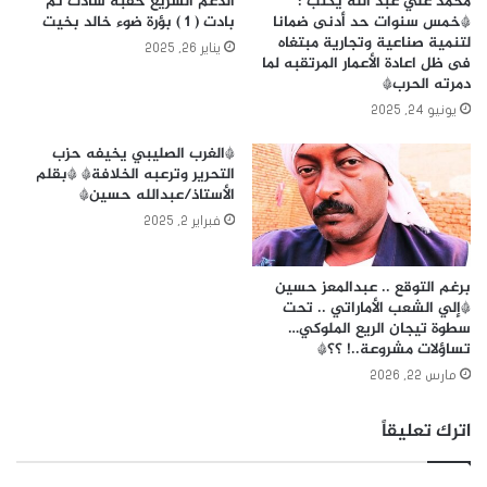
محمد علي عبد الله يكتب :
الدعم السريع حقبة سادت ثم
*خمس سنوات حد أدنى ضمانا
بادت ( 1 ) بؤرة ضوء خالد بخيت
لتنمية صناعية وتجارية مبتغاه
يناير 26, 2025
فى ظل اعادة الأعمار المرتقبه لما
دمرته الحرب*
يونيو 24, 2025
*الغرب الصليبي يخيفه حزب
التحرير وترعبه الخلافة* *بقلم
الأستاذ/عبدالله حسين*
فبراير 2, 2025
برغم التوقع .. عبدالمعز حسين
*إلي الشعب الأماراتي .. تحت
سطوة تيجان الريع الملوكي…
تساؤلات مشروعة..! ؟؟*
مارس 22, 2026
اترك تعليقاً