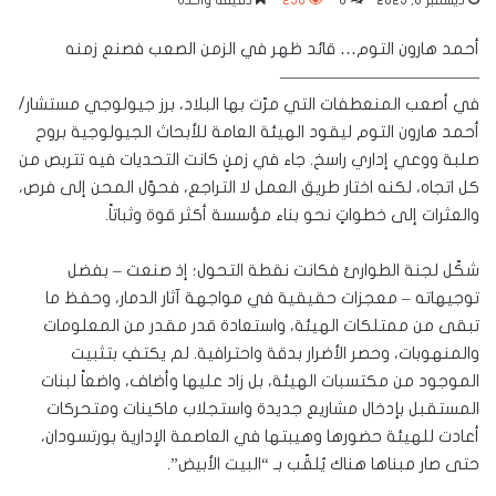
ديسمبر 6, 2025
0
236
دقيقة واحدة
أحمد هارون التوم… قائد ظهر في الزمن الصعب فصنع زمنه
————————————
في أصعب المنعطفات التي مرّت بها البلاد، برز جيولوجي مستشار/
أحمد هارون التوم ليقود الهيئة العامة للأبحاث الجيولوجية بروح
صلبة ووعي إداري راسخ. جاء في زمنٍ كانت التحديات فيه تتربص من
كل اتجاه، لكنه اختار طريق العمل لا التراجع، فحوّل المحن إلى فرص،
والعثرات إلى خطواتٍ نحو بناء مؤسسة أكثر قوة وثباتاً.
شكّل لجنة الطوارئ فكانت نقطة التحول؛ إذ صنعت – بفضل
توجيهاته – معجزات حقيقية في مواجهة آثار الدمار، وحفظ ما
تبقى من ممتلكات الهيئة، واستعادة قدر مقدر من المعلومات
والمنهوبات، وحصر الأضرار بدقة واحترافية. لم يكتفِ بتثبيت
الموجود من مكتسبات الهيئة، بل زاد عليها وأضاف، واضعاً لبنات
المستقبل بإدخال مشاريع جديدة واستجلاب ماكينات ومتحركات
أعادت للهيئة حضورها وهيبتها في العاصمة الإدارية بورتسودان،
حتى صار مبناها هناك يُلقّب بـ “البيت الأبيض”.