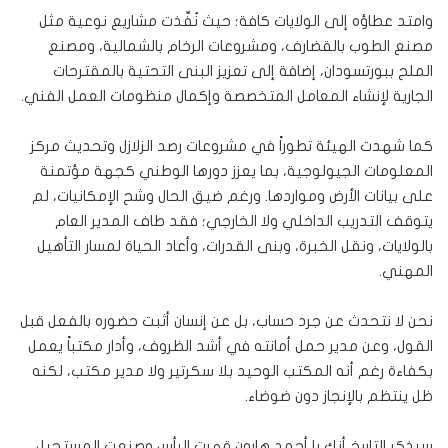
وامتد عطاؤه إلى الولايات كافة؛ حيث نُفِّذت مشاريع نوعية مثل
مصنع الطوب بالقضارف، ومشروعات الرخام بالشمالية، ومصنع
الملح ببورتسودان، إضافة إلى تعزيز البنى التحتية بالمقترحات
الجارية لإنشاء المعامل المتخصصة وإكمال منظومات العمل الفني.
كما شهدت الهيئة تطوراً في مشروعات رصد الزلازل وتحديث مركز
المعلومات الجيولوجية، بما يعزز دورها الوطني كجهة مؤتمنة
على بيانات الأرض ومواردها. ورغم ضيق الحال وشح الإمكانيات، لم
يتوقف التدريب الداخلي ولا الخارجي؛ فقد طاف المدير العام
بالولايات، ونقل الخبرة، وبنى القدرات، وأعاد الحياة لمسار التأهيل
المهني.
نحن لا نتحدث عن جرد حساب، بل عن إنسان أثبت حضوره بالفعل قبل
القول، وعن مدير حمل أمانته في أشد الظروف، وأدار مكتباً يعمل
بكفاءة رغم أنه المكتب الوحيد بلا سكرتير ولا مدير مكتب، لكنه
ظل ينتظم بالإنجاز دون ضوضاء.
سيذكر التاريخ أنك يا أحمد هارون قهرت اليأس وصنعت المستحيل.