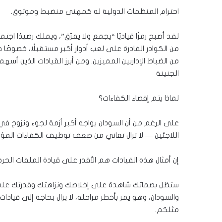
احترام المنظمات الدولية له كمهنى منضبط وموثوق.
لقد أصبح رمزًا قياديًا “يجمع ولا يفرّق”، ويملك رصيدًا اجت
من الكوادر القادرة على لعب أدوار أكبر مستقبلًا، خصوصًا 
من الضباط الإداريين المميزين. ومن أبرز القيادات الذين أسه
الجنينة
لماذا يتم إقصاء الكفاءات؟
على الرغم من أن السودان يواجه أكبر أزمة لجوء ونزوح في
اللاجئين — لا تزال تعاني من ضعف توظيف الكفاءات المؤهل
إن أمثال هذه القيادات هم الأقدر على قيادة الملفات الح
ستظل بصماتك شاهدة على إخلاصك ونزاهتك وقدرتك على ا
والسودان، وهو يمر بأخطر مراحله، لا يزال بحاجة إلى قيا
مثلكم.