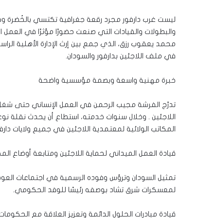
ليست غرب دارفور مجرد رقعة جغرافية تكتسي بالخُضرة وسفو
والبطولات والقيادات التي صنعت حضورًا مؤثرًا في العمل ال
محمد يعقوب رزق، الذي جمع بين إرث الإدارة الأهلية الراسخ
في ملف اللاجئين بدارفور والسودان.
خبرة مهنية واسعة وبصمة مؤسسية واضحة
تدرّج الفرشة مجيب الرحمن في العمل الإنساني حتى شغل 
اللاجئين . وخلال سنوات خدمته، استطاع أن يحدث نقلة نو
المكاتب الولائية لمعتمدية اللاجئين في جميع ولايات دارف
قيادة العمل الميداني لحماية اللاجئين ومتابعة أوضاع 
تمثيل السودان وترؤس وفوده الرسمية في اجتماعات العود
لمعسكرات شرق تشاد بوصفه رئيسًا للوفد الحكومي.
قيادة مبادرات الحلول الدائمة وتعزيز العلاقة مع الحكوما