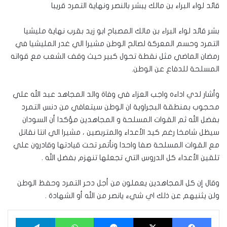
قائد لواء البراء بن مالك يبشر بالنصر ونهاية التمرد قريبا
بشر قائد لواء البراء بن مالك المصباح ابو زيد بقرب نهاية مليشيا
التمرد وحسم المعركة لصالح الوطن مشيرا الي غدر المليشيا في
رمضان الماضي مثل نقطة تحول كبير حيث وقف الشعب مع قواته
المسلحة للدفاع عن الوطن.
وأشار لدي اداءه واجب العزاء في وفاة والد المجاهد عبد الله علي
محجوب بمنطقة البجراوية ان الوطن سيتعافي من دنس التمرد
بفضل الله ثم القوات المسلحة و المجاهدين مؤكدا أن السودان
سيظل شامخا رغم كيد الأعداء والمتربصين ، مشيرا الي انتا نقاتل
مع القوات المسلحة صفا واحدا ونأتمر تحت قيادتها وقادرون علي
تلقين الأعداء كل الدروس التي تجعلها تنهزم بفضل الله .
وقال إن كل المجاهدين يعملون من أجل دحر التمرد وحفظ الوطن
ولن يثنيهم عن ذلك اي شيء يانصر من الله أو الشهادة .
فيسبوك
‫X
ماسنجر
واتساب
تيلقرام