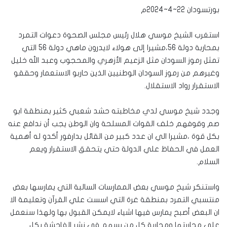
بورتسودان 22~4~2024م
استغرب الشيخ موسي هلال رئيس مجلس الصحوة دعوات التمرد
بمحاربة دولة 56،مشيرا إلى هولاء لايدرون ماهي دولة 56 التي
تمثل رموز السودان مثل الزعيم الأزهري والمحجوب وعبد الله خليل
وغيرهم من رموز السودان الوطنيين الذين حاربو الاستعمار وحققو
الاستقرار رواد الاستقلال.
وجدد شيخ موسي لدي مخاطبته حشد شعبي كثير بمنطقة ابو
صم وقوفهم خلف القوات المسلحة وان الوطن يجب أن ندافع عنه
بكل قوة ،مشيرا الي ان عدد كبير من القائل بدارفور أكدو له أهمية
العمل في الحفاظ علي الدولة حتي يتحقق الاستقرار ويعم
السلام.
واستنكر شيخ موسي بعض الممارسات السالبة التي يمارسها بعض
منتسبي التمرد بمنطقة غرة التي اسست علي القرآن وتعليمة الا
ان البعض أصبح يمارس فيها اشياء لايمكن القبول بها ولهذا سنعمل
علي محاريتها ومحاربة كل من يسهم في نشر الفاحشة بكل