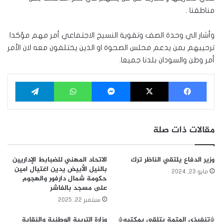
مناطقنا .
وأشار الي وحدة الصف وتقوية النسيج الاجتماعي أمر مهم مؤكدا
ترحيبهم بمن يدعم محلس الصحوة او الذين يختلفون معه لان الأمر
أمر وطن والسودان بلدنا جميعا.
فيسبوك
‫X
ماسنجر
واتساب
تيلقرام
مقالات ذات صلة
وزير الدفاع يلتقي الناظر ترك
الاتحاد المهني للضبابط الإداريين
بالنيل الأبيض يدين اغتيال امين
مايو 23, 2024
حكومة شمال دارفور والهجوم
على مسجد بالفاشر
سبتمبر 22, 2025
*تنفيذي المتمة يتلقي بمكتبه*
وزارة التربية الوطنية والنقابة