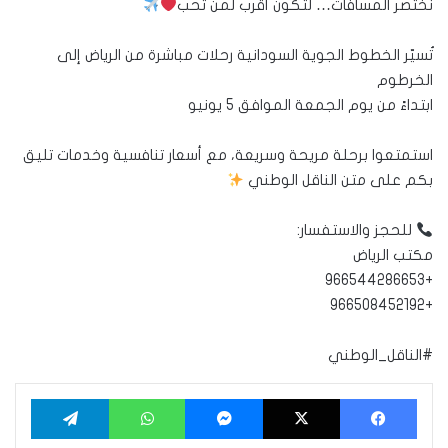
نختصر المسافات… لتكون أقرب لمن تحب
تُسيّر الخطوط الجوية السودانية رحلات مباشرة من الرياض إلى
الخرطوم
ابتداءً من يوم الجمعة الموافق 5 يونيو
استمتعوا برحلة مريحة وسريعة، مع أسعار تنافسية وخدمات تليق
بكم على متن الناقل الوطني
للحجز والاستفسار:
مكتب الرياض
+966544286653
+966508452192
#الناقل_الوطني
فيسبوك
‫X
ماسنجر
واتساب
تيلقرام