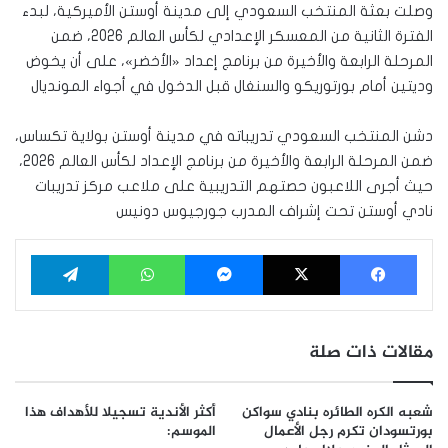
وصلت بعثة المنتخب السعودي إلى مدينة أوستن الأميركية، لبدء
الفترة الثانية من المعسكر الإعدادي لكأس العالم 2026، ضمن
المرحلة الرابعة والأخيرة من برنامج إعداد «الأخضر»، على أن يخوض
وديتين أمام بورتوريكو والسنغال قبل الدخول في أجواء المونديال
دشن المنتخب السعودي تدريباته في مدينة أوستن بولاية تكساس،
ضمن المرحلة الرابعة والأخيرة من برنامج الإعداد لكأس العالم 2026،
حيث أجرى اللاعبون حصتهم التدريبية على ملاعب مركز تدريبات
نادي أوستن تحت إشراف المدرب جورجيوس دونيس
فيسبوك
‫X
ماسنجر
واتساب
تيلقرام
مقالات ذات صلة
شعبه الكره الطائره بنادي سواكن
أكثر الأندية تسجيلا للأهداف هذا
بورتسودان تكرم رجل الأعمال
الموسم: