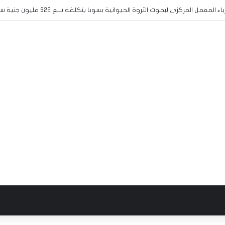
س المشاركة في منافسات البطولة المدرسية الافريقية لكرة القدم الى الخرطوم