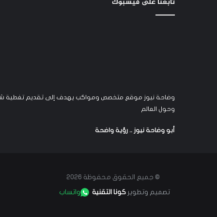
تابعنا على فيسبوك
وضاحة نيوز موقع متخصص ومواكب يهدف إلى تقديم تغطية شام
وحول العالم
أبو وضاحة نيوز .. رؤية واضحة
© جميع الحقوق محفوظة 2026
تصميم وتطوير
كونا التقنية
واتساب