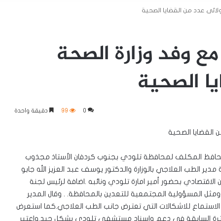
لائى عدد من القضايا الصحية
ع وفد وزارة الصحة
يا الصحية
0
99
دقيقة واحدة
 القضايا الصحية
المحافظ المكلف لمحافظة تلودي بجنوب كردفان الأستاذ مجذوب
دير الطب العلاجي بالوزارة والدكتور يوسف عبد العزيز الله جابو
 الاقتصادي بحضور أمير امارة تلودي ونائبه .اضافة لرئيس لجنة
ل المسؤولية المجتمعية للتعدين بالمحافظة. . وقال المدير
الاستماع للاشكالات التي تعترض جانب الطب العلاجي.كما استعرض
 الفترة السابقة في دعم واسناد مستشفى تلودي بشكل جيد.واعتبر