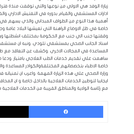
زيارة الوفد هي الاولي من نوعها والتي توقفت منذة فترة
ادارات المستشفي والقيام بدوره في التفتيش الاداري وا
أهمية هذا النوع من الطواف المبداني والذي يسهم في ح
خاصة في ظل الاوضاع الراهنة التي تعيشها البلاد عامة و
وقفتها جنب الي جنب مع الحكومة بمختلف انشطتها ووا
اسناد الجانب الصحي بمستشفي تلودي .ونبه ان مستشفي تلو
المساعدة في المجالات الاخري .وكشف عن التعاقد مع طبي
ساهمت علي تقديم خدمات الطب العلاجي بامتياز .ودعا معا
خاصة الاطباء بتخصصاتهم المختلفةوالكوادر المساعدة والاد
وزارة الصحي علي هذه الزيارة المهمة .واعرب ان تمنياته 
ايجاببا لتوطين الخدمات العلاجية بالداخل خاصة و ان الم
مع رئاسة الولاية والمناطق القريبة من الخدمات العلاجية ج
فيسبوك