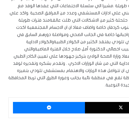
 طويلة .مشيرا الي سلسلة الاجتماعات التي عفدها الوفد مع
لفني علي ادارات المستشفي وعدد من المرافق الصحية .واكد علي
لحلة كثير من الاشكالات التي ظلت عالقةمنذ فترات طويلة
جنوب كردفان خاصة واضاف معاذ ان ان الاجسام المجتمعية اكدت
جباتها خاصة في الجانب الصحي ومواصلة دورهم السابق في
دي يفتقد الكثير من الكوادر الطبيةوالكوادر الادارية
ب اخصائي الدكتورة أمل صلاح خلال الفترة الماضيةوالتي
ذ وزارة الصحة الولائ بتركبز جهودها علي تعيين الكادر الطبي
ارية التي من شان الوزارات الاخري . وتقدم بشكره وتقديره لوفد
في ان تتواصل هذه الزيارات والاهتمام بمستشفي تلودي بتميزه
حافظة تقع في منطقة نائبة بجانب وعورة الطرق التي تربط المحافظة
يدة النوعبة.
‫X
ماسنجر