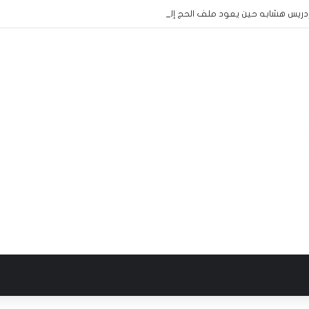
:إدريس هشابه حين يعود ملف الحج إلى مجلس الوزراء… هل يعود معه الرشد؟