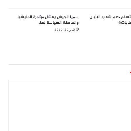
تسلم دعم شعب اليابان
سميا الجيش يفشل مؤامرة المليشيا
فايات*
والحاضنة السياسة لها.
يناير 26, 2025