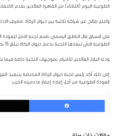
الطوعية اليوم (الثلاثاء) من القاهرة العائدين بعدم الالتفات ل
واعلن صالح. عن شراكة ثلاثية بين ديوان الزكاة ،مصرف ال
في السياق قال الناطق الرسمي باسم لجنة الامل للعودة ال
الطوعية التي تنفذها اللجنة بدعم ديوان الزكاة تبلغ 15 بصا .
ودعا البلال العائدين للالتزام بموجهات اللجنة خاصة فيما يت
إلي ذلك أكد رئيس لجنة ديوان الزكاة المختصة بتنفيذ الع
العودة الطوعية من أجل إعادة إعمار ما دمرته الحرب.
فيسبوك
مقالات ذات صلة