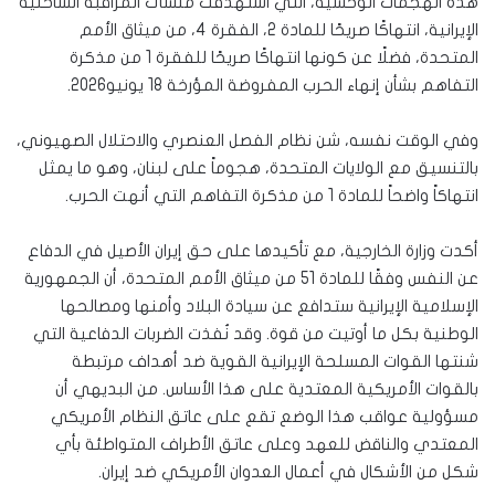
هذه الهجمات الوحشية، التي استهدفت منشآت المراقبة الساحلية
الإيرانية، انتهاكًا صريحًا للمادة 2، الفقرة 4، من ميثاق الأمم
المتحدة، فضلًا عن كونها انتهاكًا صريحًا للفقرة 1 من مذكرة
التفاهم بشأن إنهاء الحرب المفروضة المؤرخة 18 يونيو2026.
وفي الوقت نفسه، شن نظام الفصل العنصري والاحتلال الصهيوني،
بالتنسيق مع الولايات المتحدة، هجوماً على لبنان، وهو ما يمثل
انتهاكاً واضحاً للمادة 1 من مذكرة التفاهم التي أنهت الحرب.
أكدت وزارة الخارجية، مع تأكيدها على حق إيران الأصيل في الدفاع
عن النفس وفقًا للمادة 51 من ميثاق الأمم المتحدة، أن الجمهورية
الإسلامية الإيرانية ستدافع عن سيادة البلاد وأمنها ومصالحها
الوطنية بكل ما أوتيت من قوة. وقد نُفذت الضربات الدفاعية التي
شنتها القوات المسلحة الإيرانية القوية ضد أهداف مرتبطة
بالقوات الأمريكية المعتدية على هذا الأساس. من البديهي أن
مسؤولية عواقب هذا الوضع تقع على عاتق النظام الأمريكي
المعتدي والناقض للعهد وعلى عاتق الأطراف المتواطئة بأي
شكل من الأشكال في أعمال العدوان الأمريكي ضد إيران.