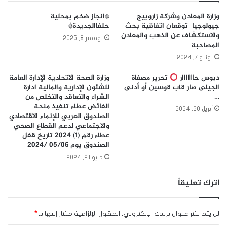
وزارة المعادن وشركة زاروبيج
*انجاز ضخم بمحلية
جيولوجيا توقعان اتفاقية بحث
حلفاالجديدة*
والاستكشاف عن الذهب والمعادن
نوفمبر 8, 2025
المصاحبة
يونيو 7, 2024
دبوس حاااااار
تحرير مصفاة
وزارة الصحة الاتحادية الإدارة العامة
الجيلى صار قاب قوسين أو أدنى
للشئون الإدارية والمالية ادارة
…
الشراء والتعاقد والتخلص من
الفائض عطاء تنفيذ منحة
أبريل 20, 2024
الصندوق العربي للإنماء الاقتصادي
والاجتماعي لدعم القطاع الصحي
عطاء رقم (1) 2024 تاريخ قفل
الصندوق يوم 05/06 /2024
مايو 21, 2024
اترك تعليقاً
لن يتم نشر عنوان بريدك الإلكتروني.
الحقول الإلزامية مشار إليها بـ
*