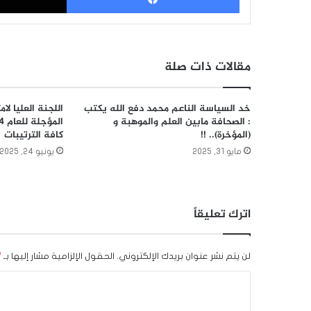
مقالات ذات صلة
خد السياسة الناعم محمد دفع الله يكتب
اللجنة العليا لا
: الصحافة مابين العلم والموهبة و
(المؤخرة).. !!
كافة الترتيبات
مايو 31, 2025
يونيو 24, 2025
اترك تعليقاً
لن يتم نشر عنوان بريدك الإلكتروني.
الحقول الإلزامية مشار إليها بـ
*
ا
ل