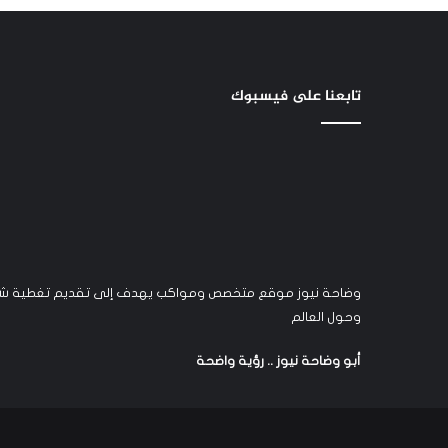
تابعنا على فيسبوك
وضاحة نيوز موقع متخصص ومواكب يهدف إلى تقديم تغطية شام
وحول العالم
أبو وضاحة نيوز .. رؤية واضحة