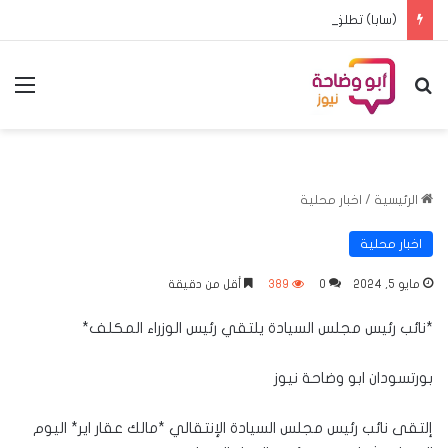
(سابا) تطلق (ماراثون المشي) بالساحة الخضراء
بحث عن
الق
الرئيسية
/
اخبار محلية
اخبار محلية
مايو 5, 2024
0
389
أقل من دقيقة
*نائب رئيس مجلس السيادة يلتقي رئيس الوزراء المكلف*
بورتسودان ابو وضاحة نيوز
إلتقى نائب رئيس مجلس السيادة الإنتقالي *مالك عقار اير* اليوم