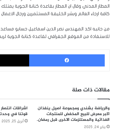
المطار المدني وقال ان المطار بقاعدة كنانة الجوية يمتلك 
كافة ارجاء العالم وبشر الخليفة المستثمرين ورجال الاعمال
من حانبه اكد المهندس نصر الدين اسماعيل حسابو مساعد ال
للاستفادة من الموقع الجغرافي لقاعدة كنانة الجوية لربط ب
فيسبوك
مقالات ذات صلة
والرياضة بشندي ومجموعة اصيل ينفذان
اشراقات انتصار 
اكبر معرض للبيع المخفض للمنتجات
قوتنا في وحدتن
الغذائية والمستلزمات الاخرى قبل رمضان.
أبريل 25, 2025
يناير 24, 2025