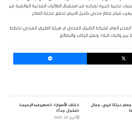
بنيات تحتية كبيرة تمكنه من استقبال الطائرات المدنية العالمية من
 بقرب قيام مطار مدني بالنيل الابيض لدفع عجلة الصادر
مدير العام لشركة الطيران المدني ان هيئة الطيران المدني تخطط
ين ولايات البلاد ونقل الركاب والبضائع
‫X
ماسنجر
جعفر دينكا ابيي..جمال
*خلف الأسوار* *سهيرعبدالرحيم*
ا
*مخجل جداً*
أبريل 20, 2025