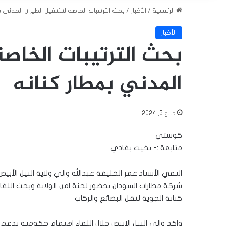
الرئيسية
/
الأخبار
/
بحث الترتيبات الخاصة لتشغيل الطيران المدني ب
الأخبار
بحث الترتيبات الخاص
المدني بمطار كنانه
مايو 5, 2024
كوستي
متابعة :- بخيت بقادي
التقي الأستاذ عمر الخليفة عبدالله والي ولاية النيل الأب
شركة مطارات السودان بحضور لجنة امن الولاية وبحث اللقا
كنانة الجوية لنقل البضائع والركاب
واكد والي النيل الابيض خلال اللقاء اهتمام حكومته بدع