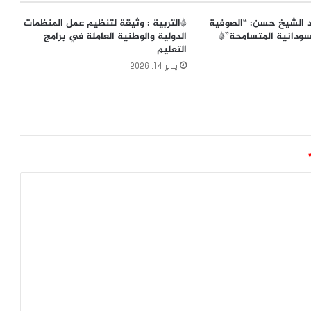
 الشيخ حسن: “الصوفية
*التربية : وثيقة لتنظيم عمل المنظمات
ودانية المتسامحة”*
الدولية والوطنية العاملة في برامج
التعليم
يناير 14, 2026