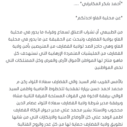
*أحمد بابكر المكابرابي* ….
*عن محلية الفاو احدثكم*
من الطبيعي أن تشراب الاعناق لسماع وقراءة ما يدور في محلية
الفاو بولاية القضارف وتبحث عن الحقيقة عن ما يدور في محلية
الفاو وهي حاجز الصد لولاية القضارف من المتربصين بأمن ولاية
القضارف من المليشيات المتمردة الإرهابية التي تستهدف كل
ماهو متاح لها المواطن الأموال الأرض والعرض وكل الممتلكات التي
تخص المواطنين
بالأمس القريب قام السيد والي القضارف سعادة اللواء ركن م
محمد احمد حسن بزيارة تفقدية للخطوط الأمامية واطمن السيد
الوالي برفقة الاخوة في القوات المسلحة الفرقة الثانية مشاة
وبرفقة مدير شرطة ولاية القضارف سعادة اللواء عصام الدين
محجوب والاستاذ بشير محمد علي مدير ديوان الزكاة القضارف
اطمن الوفد علي كل الأوضاع الأمنية والارتكازات التي من شانها
تطويق ولاية القضارف حماية لها من كل غدر والروح القتالية