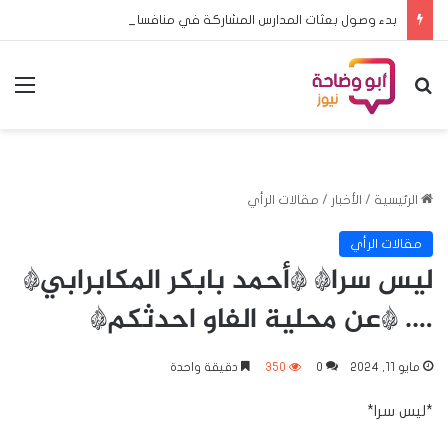
بدء وصول بعثات المدارس المشاركة في منافسات البطولة المدرسية الافريقية لكرة القدم الى الخرطوم
بحث عن
الق
الرئيسية
/
الأخبار
/
مقالات الرأي
مقالات الرأي
ليس سرا* *أحمد بابكر المكابرابي*
…. *عن محلية الفاو احدثكم*
مايو 11, 2024
0
350
دقيقة واحدة
*ليس سرا*