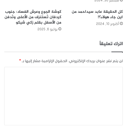
سبتمبر 30, 2024
كل الحقيقة عابد سيداحمد من
كوشة الجوع وعرش الفساد: جنوب
اين جاء هولاء؟!
كردفان تُستنزف من الأعلى وتُدفن
من الأسفل بقلم زكي شيكو
أكتوبر 10, 2024
يوليو 6, 2025
اترك تعليقاً
لن يتم نشر عنوان بريدك الإلكتروني.
الحقول الإلزامية مشار إليها بـ
*
ا
ل
ت
ع
ل
ي
ق