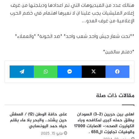
هنالك عدد من الفيديوهات التي تم اعدادها ودبلجتها من غرف
إعلام المليشيات يجب علينا ان لا نعيرها اهتمام في خضم الحرب
الإعلامية من غرف العدو…
**تحت شعار جيش واحد شعب واحد* *ضد الخونة* *والعملاء*
*دمتم سالمين*
فيسبوك
‫X
ماسنجر
واتساب
تيلقرام
مقالات ذات صلة
اهلى بين حربين (2-3) السودان
على حافة الوطن (١٢) / العطش
يطلق حمله كبرى لمكافحه وباء
حين يشتد.. والبحر بلا ماء بقلم
الكوليرت الصحه:- الاصابات 17000
حياه حمد اليونسابي
والوفيات تجاوزت ال650 .
مايو 15, 2025