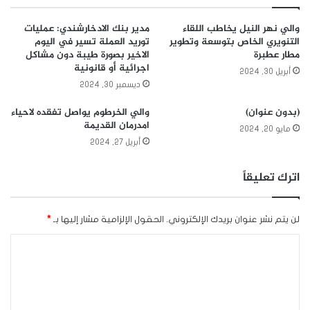
والي نهر النيل يخاطب اللقاء
مدير بنك الادخارشندي: عمليات
التنويري الخاص بتوسعة وتطوير
توريد العملة تسير في اليوم
مطار عطبرة
الاخير بصورة طيبة دون مشاكل
اجرائية أو قانونية
أبريل 30, 2024
ديسمبر 30, 2024
(بدون عنوان)
والي الخرطوم يواصل تفقده لاحياء
امدرمان القديمة
مايو 20, 2024
أبريل 27, 2024
اترك تعليقاً
لن يتم نشر عنوان بريدك الإلكتروني.
الحقول الإلزامية مشار إليها بـ
*
ا
ل
ت
ع