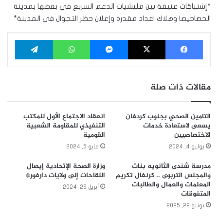
*إشتباكات عنيفة بين مليشيات الدعم السريع في بعضها بمدينة
الحصاحيصا وهلاك اعداد مقدرة وإعلان حظر التجوال في المدينة*
فيسبوك
‫X
ماسنجر
واتساب
تيلقرام
مقالات ذات صلة
التامين الصحي بجنوب كردفان
انعقاد الاجتماع الأول للمكتب
يسعى لاستعادة خدمات
التنفيذي للمقاومة الشعبية
الاختصاصيين
القومية
يوليو 4, 2024
مايو 5, 2024
مدرسة شندى الثانويه بنات
وزارة الصحة الإتحادية إيصال
والمجلس التربوى .. كرنفال تكريم
اللقاحات إلى ولايات دارفور*
المعلمات والعمال والطالبات
أبريل 26, 2024
المتفوقات
يونيو 22, 2025