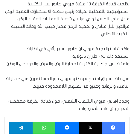
نظمت قيادة الفرقة ١٩ مشاة مروي طابور سير للكتيبة
الاستراتيجية بالمحلية بقيادة رئيس شعبة الاستخبارات العقيد الركن
عادل علي الحسن نوري ورئيس شعبة العمليات العقيد الركن
عزالدين بلال قباتي والعقيد الركن مختار حبيب الله وقائد الكتيبة
النقيب التجاني
واكدت استراتيجية مروي ان طابور السير يأتي في اطارات
الاستعدادات لاي طارئ بالولاية
ولفتت الى جاهزية الكتيبة لحماية الارض والعرض والذود عن الوطن
في ذات السياق امتدح مواطنو مروي دور المستنفرين في عمليات
التأمين والرقابة وعبرو عن ثقتهم اللامحدودة فيهم
وجدد اهالي مروي الالتفات الشعبي حول قيادة الفرقة محققين
شعار جيش واحد شعب واحد
فيسبوك
‫X
ماسنجر
واتساب
تيلقرام