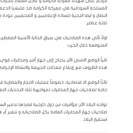
نترحم على شهداء معركة الكرامة و عاجل الشفاء للجراحي
المسلحة السودانية في معركة الكرامة ضد مليشيا الدعم ال
النضال و ايضا التحية للسادة الإعلاميين و الصحفيين عود
ثلاثة عناصر :
اولاً تأتي هذه الصلاحيات في سياق الحالة الأمنية المضطربة
المتوقعة خلال الحرب
ثانياً الوضع الامني الآن يحتاج إلى جهاز أمن ومخابرات قو
هذه الظروف مع إرتفاع معدلات الجريمة والنشاط الإجرامي”
ثالثاً الوضع الا قتصادية، خصوصاً عمليات الاتجار والمضارب
حاجة لصلاحيات جهاز المخابرات لمواجهة تلك التحديات التي
تواجه البلاد الآن مؤامرات من دول خارجية قصدها تدمير ال
صلاحيات جهاز المخابرات العامة بكل الصلاحياته و نتعبر 
استقرار البلاد .