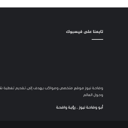
تابعنا على فيسبوك
وضاحة نيوز موقع متخصص ومواكب يهدف إلى تقديم تغطية شام
وحول العالم
أبو وضاحة نيوز .. رؤية واضحة