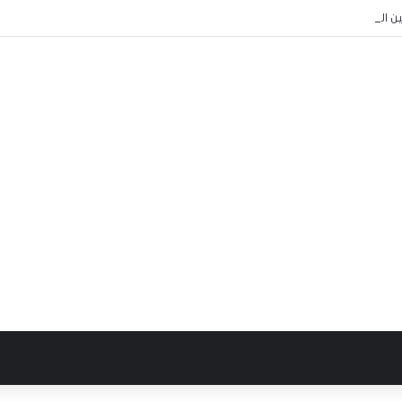
ين الإسلامية تبحثان تعزيز الشراكة وتطوير خدمات التأمين