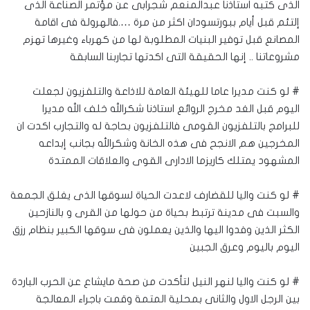
الذى كتبه استاذنا عبدالمنعم شجرابى عن مؤتمر الصناعة الذى
إلتئم قبل أيام ببورتسودان اكثر من مرة ….فالهرولة فى اقامة
المصانع قبل توفير البنيات المطلوبة لها من كهرباء وغيرها تهزم
مشروعاتنا .. إنها الحقيقة التى اكدتها تجاربنا السابقة
# لو كنت مديرا عاما للهيئة العامة للاذاعة والتلفزيون لجعلت
اليوم قبل الغد مخرج الروائع استاذنا شكرالله خلف الله مديرا
للبرامج بالتلفزيون القومى فالتلفزيون بحاجة له والتجارب اكدت ان
المخرجين هم الانجح فى هذه الخانة وشكرالله بجانب إبداعه
المشهود يمتلك كاريزما الادارى القوى والعلاقات الممتدة
# لو كنت واليا للقضارف لاعدت الحياة لسوقها الذى يغلق الجمعة
والسبت فى مدينة ترتبط بحياة من حولها من القرى و بالنازحين
الكثر الذين وفدوا اليها والذين يعملون فى سوقها الكبير بنظام رزق
اليوم باليوم وعرق الجبين
# لو كنت واليا لنهر النيل لتأكدت من صحة مايشاع عن الحرب الباردة
بين الرجل الاول والثانى بمحلية المتمة وقمت باجراء المعالجة