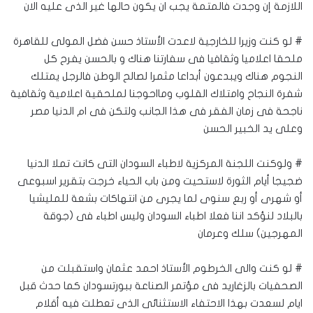
اللازمة إن وجدت فالمتمة يجب ان يكون حالها غير الذى عليه الان
# لو كنت وزيرا للخارجية لاعدت الأستاذ حسن فضل المولى للقاهرة
ملحقا اعلاميا وثقافيا فى سفارتنا هناك و بالحسن يفرح كل
النجوم هناك ويبدعون أبداعا مثمرا لصالح الوطن فالرجل يمتلك
شفرة النجاح وامتلاك القلوب ومااحوجنا لملحقية اعلامية وثقافية
ناجحة فى زمان الفقر فى هذا الجانب ولتكن فى ام الدنيا مصر
وعلى يد الخبير الحسن
# ولوكنت اللجنة المركزية لاطباء السودان التى كانت تملا الدنيا
ضجيجا أيام الثورة لاستحيت ومن باب الحياء خرجت بتقرير اسبوعى
أو شهرى أو ربع سنوى لما يجرى من انتهاكات بشعة للمليشيا
بالبلاد لنؤكد اننا فعلا اطباء السودان وليس اطباء فى (جوقة
المهرجين) سلك وعرمان
# لو كنت والى الخرطوم الأستاذ احمد عثمان واستقبلت من
الصحفيات بالزغاريد فى مؤتمر الصناعة ببورتسودان كما حدث قبل
ايام لسعدت بهذا الاحتفاء الاستثنائى الذى تعطلت فيه أقلام