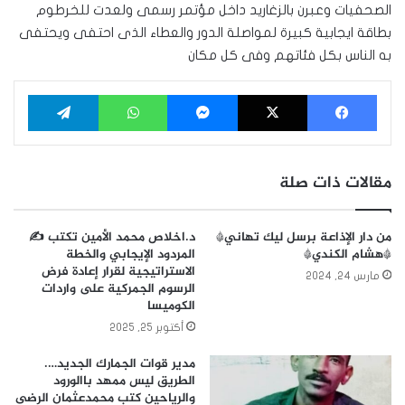
الصحفيات وعبرن بالزغاريد داخل مؤتمر رسمى ولعدت للخرطوم
بطاقة ايجابية كبيرة لمواصلة الدور والعطاء الذى احتفى ويحتفى
به الناس بكل فئاتهم وفى كل مكان
فيسبوك
‫X
ماسنجر
واتساب
تيلقرام
مقالات ذات صلة
من دار الإذاعة برسل ليك تهاني*
د.اخلاص محمد الأمين تكتب ✍️
*هشام الكندي*
المردود الإيجابي والخطة
الاستراتيجية لقرار إعادة فرض
مارس 24, 2024
الرسوم الجمركية على واردات
الكوميسا
أكتوبر 25, 2025
مدير قوات الجمارك الجديد….
الطريق ليس ممهد باالورود
والرياحين كتب محمدعثمان الرضى