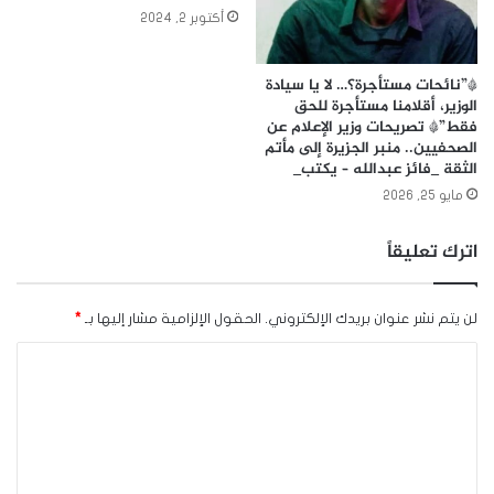
أكتوبر 2, 2024
*”نائحات مستأجرة؟… لا يا سيادة
الوزير، أقلامنا مستأجرة للحق
فقط”* تصريحات وزير الإعلام عن
الصحفيين.. منبر الجزيرة إلى مأتم
الثقة _فائز عبدالله – يكتب_
مايو 25, 2026
اترك تعليقاً
لن يتم نشر عنوان بريدك الإلكتروني.
الحقول الإلزامية مشار إليها بـ
*
ا
ل
ت
ع
ل