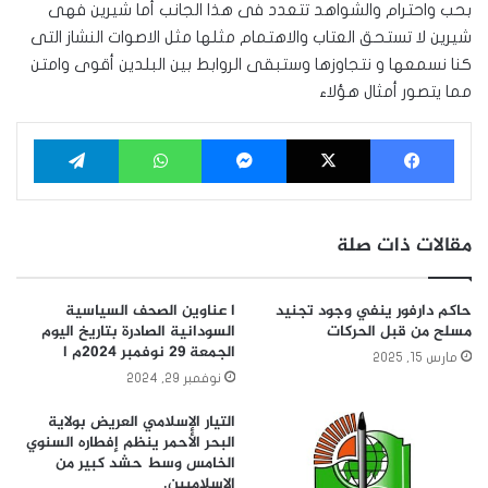
بحب واحترام والشواهد تتعدد فى هذا الجانب أما شيرين فهى
شيرين لا تستحق العتاب والاهتمام مثلها مثل الاصوات النشاز التى
كنا نسمعها و نتجاوزها وستبقى الروابط بين البلدين أقوى وامتن
مما يتصور أمثال هؤلاء
فيسبوك
‫X
ماسنجر
واتساب
تيلقرام
مقالات ذات صلة
حاكم دارفور ينفي وجود تجنيد
ا عناوين الصحف السياسية
مسلح من قبل الحركات
السودانية الصادرة بتاريخ اليوم
الجمعة 29 نوفمبر 2024م ا
مارس 15, 2025
نوفمبر 29, 2024
التيار الإسلامي العريض بولاية
البحر الأحمر ينظم إفطاره السنوي
الخامس وسط حشد كبير من
الإسلاميين.