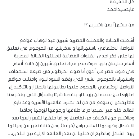
كل الحقيقة
عابدسيداحمد
من يستهزأ بمن ياشيرين ؟!
أشعلت الفنانة والممثلة المصرية شيرين عبدالوهاب مواقع
التواصل الاجتماعى باستهزائها و سخريتها من الخرطوم فى تعليق
لها على ذكر احدى القنوات الفضائية لزميلتها الفنانة المصرية
أنغام سليمان بانها صوت مصر فجاء تعليق شيرين إن كانت أنغام
هى صوت مصر هل أكون أنا صوت الخرطوم فى صيغة استخفاف
واستهزاء بالخرطوم الشئ الذى رفضه السودانيون وامتلات مواقع
التواصل الإجتماعي بالهجوم عليها يطالبونها بالاعتزار وبالتاكيد إن
اعتزارها من عدمه لن يزيدنا او ينقصنا شيئا والسؤال الذى يقفز هنا
ماذا يمكن ان نتوقع من من لم تحترم علاقتها الأسرية وقد تابع
العالم كله عبر الميديا دراما طلاقها ورجوعها لزوجها وماقيل
ومااشيع حول الخلاف من تفاصيل ودراما حلقها لشعر راسها بعد
الانفصال وخروجها للعالم براس (قرعة) ومن فنانة تغير من زميلتها
بهذا الشكل وبالطبع ان مثلها لن تقدر العلاقة الازلية بين البلدين…