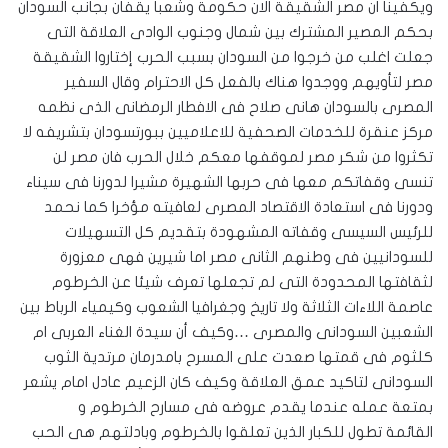
ويكفينا ان مصر الشقيقة الان حكومة وشعبا يقفان بجانب السودان
بحكم المصير المشترك بين شمال وجنوب الوادى العلاقة التى
جعلت اغلب من خرجوا من السودان بسبب الحرب إختاروا الشقيقة
مصر لتأويهم ووجدوا هناك بالفعل كل الاحترام وقال السفير
المصرى بالسودان هانى صلاح فى الافطار الرمضانى الذى نظمه
مركز عنقرة للخدمات الصحفية للاعلاميين ببورتسودان بتشريفه لا
تكثروا من شكر مصر لموقفها معكم خلال الحرب فان مصر لن
تنسى وقفاتكم معها فى حربها الشهيرة مشيرا لدورنا فى سيناء
ودورنا فى استعادة الاقتصاد المصرى لعافيته مؤخرا كما نحمد
للرئيس السيسى وقفاته المشهودة بتقديم كل التسهيلات
للسودانيين فى وطنهم الثانى مصر اما شيرين فهى معزورة
لثقافتها المحدودة التى لم تجعلها تعرف شيئا عن الخرطوم
عاصمة اللاءات الثلاثة ولا تاريخ وجغرافيا الشعوب وكيمياء الرباط بين
الشعبين السودانى والمصرى …وكيف أن سيدة الغناء العربى ام
كلثوم فى قمتها صعدت على المسرح بامدرمان مرتدية الثوب
السودانى لتاكيد عمق العلاقة وكيف كان الزعيم عادل امام يشعر
بمتعة عمله عندما يقدم عروضه فى مسارح الخرطوم و
القائمة تطول للكبار الذين تعلقوا بالخرطوم وبادلتهم هى الحب