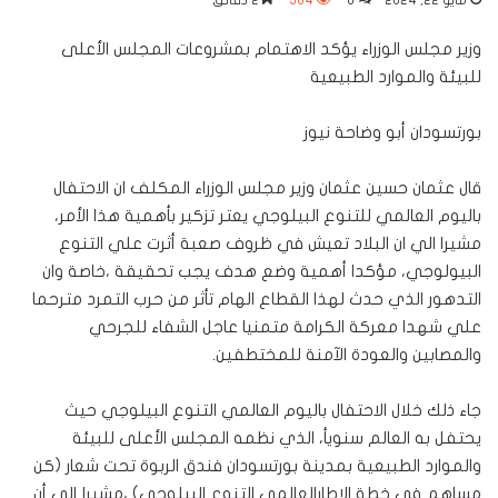
مايو 22, 2024
0
304
2 دقائق
وزير مجلس الوزراء يؤكد الاهتمام بمشروعات المجلس الأعلى
للبيئة والموارد الطبيعية
بورتسودان أبو وضاحة نيوز
قال عثمان حسين عثمان وزير مجلس الوزراء المكلف ان الاحتفال
باليوم العالمي للتنوع البيلوجي يعتر تزكير بأهمية هذا الأمر،
مشيرا الي ان البلاد تعيش في ظروف صعبة أثرت علي التنوع
البيولوجي، مؤكدا أهمية وضع هدف يجب تحقيقة ،خاصة وان
التدهور الذي حدث لهذا القطاع الهام تأثر من حرب التمرد مترحما
علي شهدا معركة الكرامة متمنيا عاجل الشفاء للجرحي
والمصابين والعودة الآمنة للمختطفين.
جاء ذلك خلال الاحتفال باليوم العالمي التنوع البيلوجي حيث
يحتفل به العالم سنويأ، الذي نظمه المجلس الأعلى للبيئة
والموارد الطبيعية بمدينة بورتسودان فندق الربوة تحت شعار (كن
مساهم في خطة الإطارالعالمي التنوع البيلوجي) ،مشيرا إلى أن