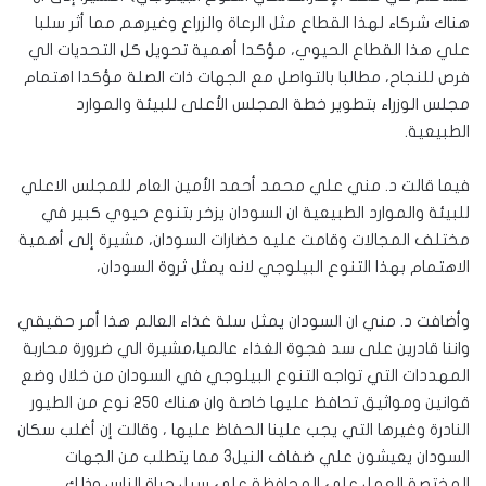
هناك شركاء لهذا القطاع مثل الرعاة والزراع وغيرهم مما أثر سلبا
علي هذا القطاع الحيوي، مؤكدا أهمية تحويل كل التحديات الي
فرص للنجاح، مطالبا بالتواصل مع الجهات ذات الصلة مؤكدا اهتمام
مجلس الوزراء بتطوير خطة المجلس الأعلى للبيئة والموارد
الطبيعية.
فيما قالت د. مني علي محمد أحمد الأمين العام للمجلس الاعلي
للبيئة والموارد الطبيعية ان السودان يزخر بتنوع حيوي كبير في
مختلف المجالات وقامت عليه حضارات السودان، مشيرة إلى أهمية
الاهتمام بهذا التنوع البيلوجي لانه يمثل ثروة السودان،
وأضافت د. مني ان السودان يمثل سلة غذاء العالم هذا أمر حقيقي
واننا قادرين على سد فجوة الغذاء عالميا،مشيرة الي ضرورة محاربة
المهددات التي تواجه التنوع البيلوجي في السودان من خلال وضع
قوانين ومواثيق تحافظ عليها خاصة وان هناك ٢٥٠ نوع من الطيور
النادرة وغيرها التي يجب علينا الحفاظ عليها ، وقالت إن أغلب سكان
السودان يعيشون علي ضفاف النيل3 مما يتطلب من الجهات
المختصة العمل علي المحافظة علي سبل حياة الناس وذلك