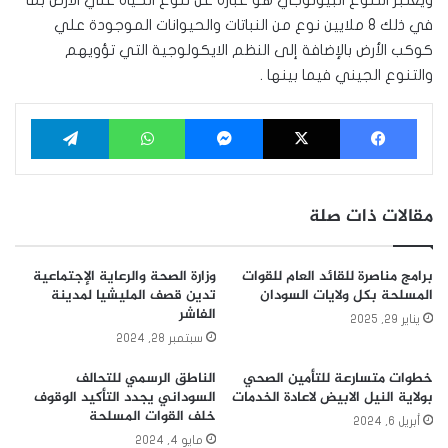
ويعتبر التنوع البيولوجي هو عبارة عن تنوع الحياة علي الارض بما
في ذلك 8 ملايين نوع من النباتات والحيوانات الموجودة علي
كوكب الأرض بالإضافة إلى النظم الايكولوجية التي تؤويهم
والتنوع الجيني فيما بينها .
فيسبوك
‫X
ماسنجر
واتساب
تيلقرام
مقالات ذات صلة
برامج مناصرة للقائد العام للقوات
وزارة الصحة والرعاية الإجتماعية
المسلحة بكل ولايات السودان
تدين قصف المليشيا لمدينة
الفاشر
يناير 29, 2025
سبتمبر 28, 2024
خطوات متسارعة للتأمين الصحي
الناطق الرسمي للتحالف
بولاية النيل الابيض لاعادة الخدمات
السوداني يجدد التأكيد الوقوف
خلف القوات المسلحة
أبريل 6, 2024
مايو 4, 2024