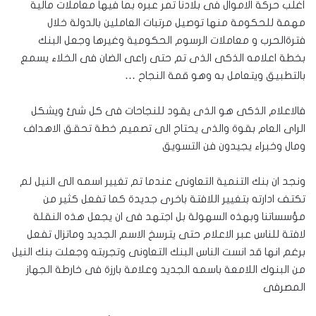
أغلب حركة الاموال فى بلادنا تمر عبره بما فيها معاملات مالية
مهمة للحكومة منها توصيل مرتبات العاملين بالدولة خلال
فترةالحرب و معاملات الرسوم الحكومية وغيرها وجعل البنك
بخطة اعلامه الذكى الذى تم حتى راعى الضان فى الخلاء يسمع
بالتطبيق ويتعامل به وهو قمة النجاح …
فالاعلام الذكى هو الذى يقود للنجاحات فى كل شئ ويشكل
الراى العام بقوة والذى يحتاج الى تصميم خطة تحقق الاهداف
ومال وخبراء يجيدون فن التسويق
ونجد ان بنك التنمية التعاونى عندما تم تغيير اسمه الى النيل لم
تكتف ادارته بتغيير اللافتة باخرى جديدة كما تفعل كثير من
مؤسساتنا وبهذه السهولة بل اجتهد فى ان يجعل هذه النقلة
لافتة للناس عبر الاعلام حتى يترسخ الاسم الجديد وماتزال تفعل
برغم انها قد انست الناس البنك التعاونى وتجربته وجعلت بنك النيل
من البنوك اللامعة باسمه الجديد وعلامة بارزة فى خارطة الجهاز
المصرفى