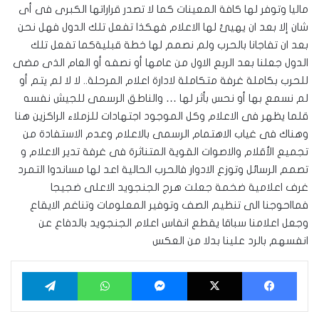
ماليا وتوفر لها كافة المعينات كما لا تصدر قراراتها الكبرى فى أى
شان إلا بعد ان يهيئ لها الاعلام فهكذا تفعل تلك الدول فهل نحن
بعد ان تفاجانا بالحرب ولم نصمم لها خطة قبليةكما تفعل تلك
الدول جعلنا بعد الربع الاول من عامها أو نصفه أو العام الذى مضى
للحرب بكاملة غرفة متكاملة لادارة اعلام المرحلة.. لا لا لم يتم أو
لم نسمع بها أو نحس بأثر لها … والناطق الرسمى للجيش نفسه
قلما يظهر فى الاعلام وكل الموجود اجتهادات للزملاء الراكزين هنا
وهناك فى غياب الاهتمام الرسمى بالاعلام وعدم الاستفادة من
تجميع الأقلام والاصوات القوية المتناثرة فى غرفة تدير الاعلام و
تصمم الرسائل وتوزع الادوار فالحرب الحالية اعد لها مساندوا التمرد
غرف اعلامية ضخمة جعلت هرج الجنجويد الاعلى ضجيجا
فمااحوجنا الى تنظيم الصف وتوفير المعلومات وتناغم الايقاع
وجعل اعلامنا سباقا يقطع انفاس اعلام الجنجويد بالدفاع عن
انفسهم بالرد علينا بدلا من العكس
فيسبوك
‫X
ماسنجر
واتساب
تيلقرام