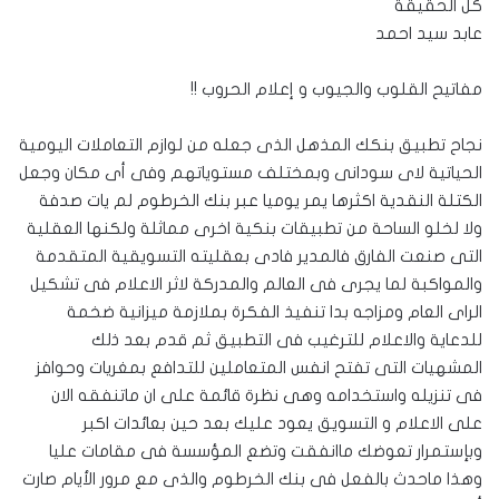
كل الحقيقة
عابد سيد احمد
مفاتيح القلوب والجيوب و إعلام الحروب !!
نجاح تطبيق بنكك المذهل الذى جعله من لوازم التعاملات اليومية
الحياتية لاى سودانى وبمختلف مستوياتهم وفى أى مكان وجعل
الكتلة النقدية اكثرها يمر يوميا عبر بنك الخرطوم لم يات صدفة
ولا لخلو الساحة من تطبيقات بنكية اخرى مماثلة ولكنها العقلية
التى صنعت الفارق فالمدير فادى بعقليته التسويقية المتقدمة
والمواكبة لما يجرى فى العالم والمدركة لاثر الاعلام فى تشكيل
الراى العام ومزاجه بدا تنفيذ الفكرة بملازمة ميزانية ضخمة
للدعاية والاعلام للترغيب فى التطبيق ثم قدم بعد ذلك
المشهيات التى تفتح انفس المتعاملين للتدافع بمغريات وحوافز
فى تنزيله واستخدامه وهى نظرة قائمة على ان ماتنفقه الان
على الاعلام و التسويق يعود عليك بعد حين بعائدات اكبر
وبإستمرار تعوضك ماانفقت وتضع المؤسسة فى مقامات عليا
وهذا ماحدث بالفعل فى بنك الخرطوم والذى مع مرور الأيام صارت