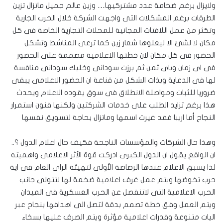
ولايزال برغم ضخامة عدد مشتركيها… وزين عالم جميل ماتزال تزين
الطرقات برغم المشكلات التى واجهت الشركة خلال الحرب الجارية
وتكثر من عمل اللافتات المجانية للمحلات التجارية الخاصة فى كل
مكان لا لشئ الا ليعلوها شعار زين كما ترعى المناشط وتشكل
الحضور فى كل مكان لان خطتها الاعلامية مصممة على الحضور
فى اى زمان وباى ثمن ثم برزت سودانى وخليك سودانى منافسة
لها فى الدعاية وبذات الشكل من قناعة ان الحضور الاعلامى يبقى
ضروريا للثبات ومواصلة الانطلاق فى سوق يقوده الاعلام ويحدث
هذا برغم تزايد الطلب على خدمات الشركتين ولكنها فنون استمرار
النجاح أما اريبا فقد غيرت اسمها وماتزال بحاجة لتسويق نفسها
وهذا حال الشركات والمؤسسات الناجحة فكيف حال اعلام الدول ؟..
ان الواقع يقول ان الدول الكبرى ادركت قوة الأثر الاعلامى واهميته
لذا يسبق الاعلام عندها الرصاصة الأولى لتهيئة الراى العام فى اية
حرب تخوضها ويتم عمل غرف اعلامية ضخمة لها لتتولى جانب
الحرب الاعلامية التى لاتنفصل عن الحرب العسكرية فى الميدان
ويتم العمل وفق خطة تصمم بدقة لتصل الى اهدافها بنجاح عبر
اليات متنوعة وقدرات اعلامية مؤثرة ويتم الصرف عليها بسخاء