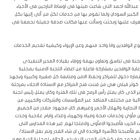
عبدالله احمد التى شاعت صيتها فى اوساط النازحين فى الأحياء
لكبير السودان ولما تقوم بها من خدمات لكل من أتى إليها بكل
التعرف عليها وبحثت وسألت عنها فكانت صدفة جميلة تجمعنا فى
 الوافدين وانا واحد منهم وعن الإيواء وكيفية تقديم الخدمات
كلجنة فى تناسق وتعاون بهمة ووفاء بقيادة المدير التنفيذى
عاية الوافدين بمشاركة فاعلة من اعضاء اللجنة الامنية بمحلية
تمارة دخول للمراكز وحفظ الامن ومتابعة كل صغيرة وكبيرة وبجهد
كوثر قيلي هي من قننت فتح المراكز مع الاستاذة الاجلاء بمرحلة
ر الذى كان يمثل رأس الرمح فى تلك الفترة وكان يمثل رئيس لجنة
وائية من مختلف المنافذ عبر المؤسسات والشركات والخيرين من
ة التجارية والهلال الأحمر وغيرهم كان مجهود مقدر من الجميع
 من مأوي وخدمات صحة ومياه وكهرباء وغذاء وايام علاجية وجدت
لحرب فأصبحوا الامأوى ولاملجا لهم غير هذه المدارس التى
فأصبحنا كالأسرة الواحدة الي ان شاء القدر وتم نقل الاستاذ/
ضل محمد صابر كشكش المدير التنفيذى الحالى لمحلية الدبة وهو