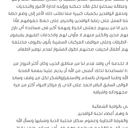
طائه بسخاءو لكل قائد حنكته ورؤيته لادارة الأمور والتحديات
تدفق الوافدين بكميات كبيرة مما تطلب ذلك الأمر إلى وضع خطة
لة العمل على رعاية الوافدين والحرص على حفظ حقوقهم فأنا
ذين انا من بينهم جعلنى انخرط وبهمة أكبر فى مساعدة أي نازح
م محزن والكثير منهم لا مأوى لهم ولاخدمات اغلبهم يقيمون
الطرقات وعلى مواقف المركبات السفرية يأتون بظروف مختلفة
ينهم أطفال انحرفت صحتهم لطول المشوار لعدم توفير الطعام
 لخدمة أي وافد قدم لنا من مناطق الحرب وكان أكثر النزوح من
ة لمساعدتة لذلك أتمنى من الله أن يديم علينا بنعمة الصحة
لله وطننا السودان بالسلام والاستقراروالشكر لكل من وقف وساند
والى السابق الباقر احمد على الذى زار مراكز الايواء أكثر من مرة
 مجهوداته واشرافه
 بالولاية الشمالية
ة وهم أعضاء لجنة الوافدين
لغرفة التجارية وعموم سكان محلية الدبة وشبابها ونسأل الله
وافدين إلى مناطقهم وبيوتهم وهم فى أمن وسلام .ونحن نقول