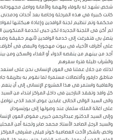
شخص نشهد له بالوفاء والهمة والأمانة وواصل مجهوداته وع
كانت كبيرة في هذه المرحلة وخاصة بعد أحداث ودمدنى و
محكمة وتم تنظيم لجنة الوافدين وإعادة هيكلتها لمواص
لم أكن فى اللجنة الجديدة لكن حبى لخدمة المنكوبين ال
يتصل بى فتفرغت إلى خدمة الوافدين لأنهم حقيقة وضعه
على أطراف الأحياء فى بيوت مهجورة والبعض فى أطراف 
أجد من بينهم من ينقصه الدواء أو الغذاء والسكن ومن ب
والشراب طيلة فترة سفرهم
لذلك من خلال عملنا فى العون الإنسانى نحن على استعداد
مناطق دارفور وألاتصالات مستمرة لما نقوم به بطريقة جاد
والعافية واستمر فى هذا المشروع الإنسانى إلى أن ينعم ا
كل وافد وتفقد النازحين فى داخل المراكز ابتداء من السيد ال
والى السيد الوالى الحالى عابدين عوض احمد الذى تواصل
على اغاثة الملك سلمان عند وصولها إلى بورتسودان
وإلى السيد الدكتور عبدالرحمن خيرى مفوض العون الإنسانى
والسيد الرجل الصامد الأستاذ محمد صابر ولجنة أمن المحلي
واخص بالشكر الأخت العصامية كوثر قيلى مشرفى المراكز وا
العلى القدير أن يعجل بالسلام الشامل حتى يعود كل ال