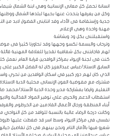
انسانة تحمل كل معانى الإنسانية وهي ابنة الشمال شيماء 
وكل من يعرفها يتحدث عنها بحبها لبلدها الشمال ووطنها ا
جدية وإستقامة فى الأداء وقد انتابنى الفضول لابد من 
مهنة واحدة وهى الإعلام
واستقبلتنى بكل ود وبشاشة
وترحاب والبسمة تكسو وجهها وقد تحاورنا كثيرا فى موضوع
لهم فاجابتنى بكل شفافية تقديرا للعلاقة المهنية قائلة
كنت فى لجنة الإيواء بمراكز الوافدين قرابة العام نعمل 
السابق الاستاذ/عباس عبدالعزيز كان له الفضل الكبير على ر
الذي كان لهم دور كبير في اسكان الوافدين من تحري واس
مشترك مع مفوضية العون الإنسانى محلية الدبة الاستاذة 
التعليم وايضا بمشاركة مدير وحدة الدبة الأستاذ/محمد صاب
استقطاب الدعم والحرص علي توفير المواد الغذائية والاي
أبناء المنطقة ورجال الأعمال القادمين من الخرطوم والغرف
وكانت درجة الرضاء عالية بالنسبة للوافد من كل النواحي
نفسى فى مراكز الايواء وسط اسر قد ضغطت عليها ظروف ا
شعرو فيها بالأمان التام ونحن بينهم فى كل تفاصيل حياتهم 
عباس عبدالعزيز إلى محلية البرقيق ويخلفه الأستاذ الفا