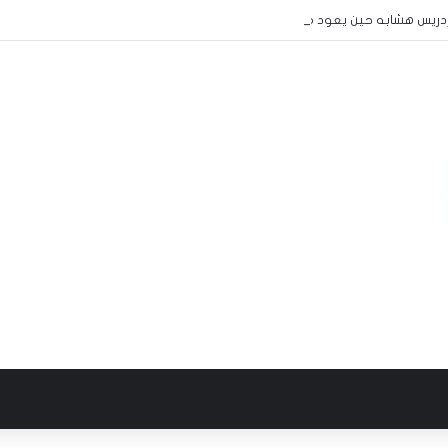
:إدريس هشابه حين يعود ملف الحج إلى مجلس الوزراء… هل يعود معه الرشد؟