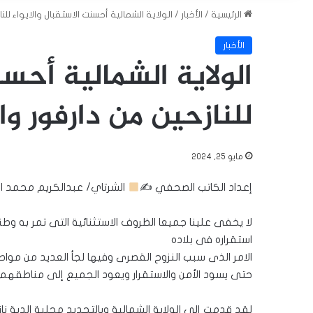
الرئيسية
/
الأخبار
/
الولاية الشمالية أحسنت الاستقبال والايواء للن
الأخبار
الولاية الشمالية أحسن
للنازحين من دارفور وا
مايو 25, 2024
إعداد الكاتب الصحفي ✍
الشرتاي/ عبدالكريم محمد اب
لا يخفى علينا جميعا الظروف الاستثنائية التى تمر به و
استقراره فى بلاده
الامر الذى سبب النزوح القصرى وفيها لجأ العديد من مواط
حتى يسود الأمن والاستقرار ويعود الجميع إلى مناطقهم 
لقد قدمت إلى الولاية الشمالية وبالتحديد محلية الدبة 