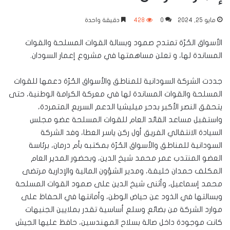
مايو 25, 2024
0
428
دقيقة واحدة
الأسواق الحُرّة تمتدح صمود وبسالة القوات المسلحة والقوات
المساندة لها، و تعلن مساهمتها في مشروع إعمار السودان.
جددت الشركة السودانية للمناطق والأسواق الحُرّة دعمها للقوات
المسلحة والقوات المساندة لها في معركة الكرامة الوطنية، حتى
يتحقق النصر الأكبر بدحر ميليشيا الدعم السريع المتمردة،
واستقبل مساعد القائد العام للقوات المسلحة عضو مجلس
السيادة الانتقالي الفريق أول ركن ياسر العطا، وفد الشركة
السودانية للمناطق والأسواق الحُرّة بمكتبه بأم درمان، برئاسة
العضو المنتدب عمر محمد شيخ الدين، وبحضور المدير العام
المكلف حمدان خليفة، ومدير الشؤون المالية والإدارية مرتضى
محمد إسماعيل، وأثنى شيخ الدين على صمود القوات المسلحة
وبسالتها في الذود عن حياض الوطن، وأمانتها في الحفاظ على
موارد الشركة من بضائع وسلع أساسية تقدر بملايين الجنيهات
كانت موجودة داخل صالة بسلاح المهندسين، حافظ عليها الجيش