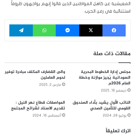
المعيشية عن كاهل المواطنين الذين قالوا إنهم يواجهون ظروفاً
استثنائية في زمن الحرب.
فيسبوك
‫X
ماسنجر
واتساب
تيلقرام
مقالات ذات صلة
مجلس إدارة الخطوط البحرية
والى القضارف المكلف مبادرة توفير
السودانية يُجيز موازنة وخطة
لحوم العاملين
العام 2026م
مارس 2, 2025
ديسمبر 18, 2025
النائب الأول يشيد بأداء الصندوق
المواصفات قطاع نهر النيل :
القومي للتأمين الصحي
تقديم الاسناد لشرائح المجتمع
يوليو 28, 2024
أغسطس 16, 2024
اترك تعليقاً