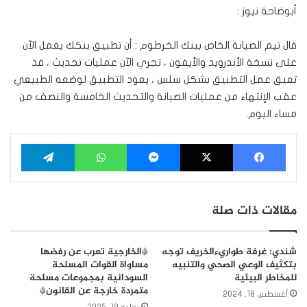
أبوضاحة نيوز :
قال تيم الصيانة الخاص ببنك الخرطوم : أن تطبيق بنكك يعمل الآن
على نسخة الأندرويد والأيفون ، تجري الآن عمليات تحديث ، قد
تعيق عمل التطبيق بشكل سلس ، يعود التطبيق لوضعه الطبيعي
عقب الإنتهاء من عمليات الصيانة والتحديث الخامسة والنصف من
مساء اليوم.
فيسبوك
‫X
ماسنجر
واتساب
تيلقرام
مقالات ذات صلة
شندي: غرفة طواريءالخريف توجه
*الخارجية تعرب عن رفضها
بتكثيف الوعي الصحي والتنبيه
مساواة القوات المسلحة
للمخاطر البيئية
السودانية بمجموعات مسلحة
متمردة خارجة عن القانون*
أغسطس 18, 2024