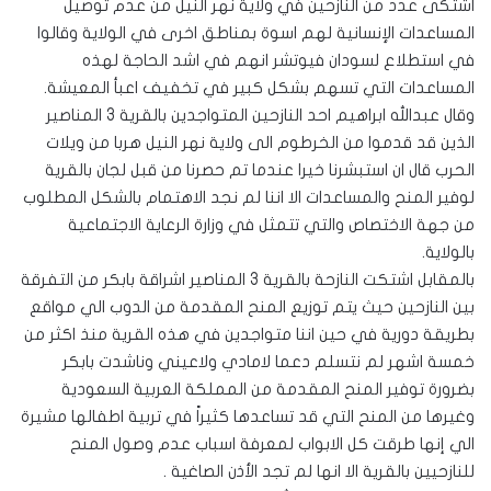
اشتكى عدد من النازحين في ولاية نهر النيل من عدم توصيل
المساعدات الإنسانية لهم اسوة بمناطق اخرى في الولاية وقالوا
في استطلاع لسودان فيوتشر انهم في اشد الحاجة لهذه
المساعدات التي تسهم بشكل كبير في تخفيف اعبأ المعيشة.
وقال عبدالله ابراهيم احد النازحين المتواجدين بالقرية 3 المناصير
الذين قد قدموا من الخرطوم الى ولاية نهر النيل هربا من ويلات
الحرب قال ان استبشرنا خيرا عندما تم حصرنا من قبل لجان بالقرية
لوفير المنح والمساعدات الا اننا لم نجد الاهتمام بالشكل المطلوب
من جهة الاختصاص والتي تتمثل في وزارة الرعاية الاجتماعية
بالولاية.
بالمقابل اشتكت النازحة بالقرية 3 المناصير اشراقة بابكر من التفرقة
بين النازحين حيث يتم توزيع المنح المقدمة من الدوب الي مواقع
بطريقة دورية في حين اننا متواجدين في هذه القرية منذ اكثر من
خمسة اشهر لم نتسلم دعما لامادي ولاعيني وناشدت بابكر
بضرورة توفير المنح المقدمة من المملكة العربية السعودية
وغيرها من المنح التي قد تساعدها كثيراً في تربية اطفالها مشيرة
الي إنها طرقت كل الابواب لمعرفة اسباب عدم وصول المنح
للنازحيين بالقرية الا انها لم تجد الأذن الصاغية .