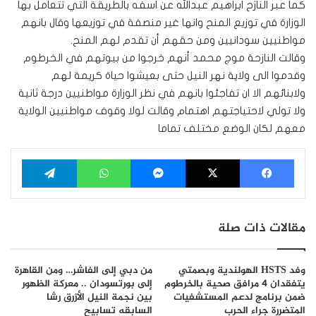
كما عبر النازح ابراهيم عبدالله عن اسفه بالطريقة التي تتعامل بها
الوزارة في توزيع المنح وانها غير منصفة في توزيعها وقال بانهم
مواطنيين سودانيين ومن حقهم أن تقدم لهم المنح.
وقالت النازحة موج محمد أنهم خرجوا من بيوتهم في الخرطوم
وقدموا الى ولاية نهر النيل حتى بعيشوا حياة كريمة لهم
ولابنائهم الا ان تفاجئوا بانهم في نظر الوزارة مواطنيين درجة ثانية
ولا تولي لاحتياجتهم اهتمام وقالت لولا وقوف مواطنيين الولاية
معهم لكان الوضع مختلف تماما
فيسبوك
‫X
ماسنجر
واتساب
تيلقرام
مقالات ذات صلة
وفد HSTS الهولندية وبصمتي
من دبي إلى الفاشر… ومن القاهرة
يتفقدان 4 مرافق صحية بالخرطوم
إلى بورتسودان .. معركة الظهور
ضمن برنامج لدعم المستشفيات
بين نجمة النيل الأزرق رشا
المتضررة جراء الحرب
السابقه تسابيح