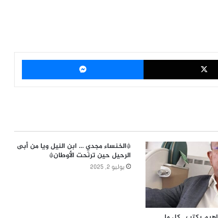
‫X
ماسنجر
*الخنساء مجدي … ابن النيل ويا من أبى
الرحيل حين ترنّحت الأوطان*
يوليو 2, 2025
راهيم يكتب ..كل ما