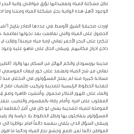
تظل مشكلة المياه وتعقيداتها تؤرق مواطني ولاية البحر
الوعود لأهل هذه الولاية بحل مشكلة المياه ومنتنا وما ا
الحصول على المياه والتي تفاقمت بعد تحولها لعاصمة ،فجاء
تتكئ على البحر الأحمر تعاني ازمة مياه مزمنة) وقالت ان
داخل ادراج مكاتبهم .ويبقى الحال على ماهو عليه وعود 
مدينة بورتسودان والكم الهائل من السكان بها والزاد (الطين
تعاني من شح المياه وتعتمد على خور اربعات الموسمي ال
مساحة كبيرة منه لم يفلح المسؤولون في التخلص منه ل
لتغذية الخطوط الرئيسية للمدينة وتركيب طلمبات لضخ الميا
والماء على ظهور التناكر محمول ،وأنتشرت ظاهرة وضع قِرب 
المغلوب على امره. وأمام رضاه بالمقسوم والنصيب ،تتفتق
الموصلة للمياه للمدينة يعني لو كان في أمل (نقطعه ليكم)
المسؤولون يتفاجئون بها وتظل الخطوط بلا حراسة ولا رقيب
ويبقى السؤال الذي يلقي بنفسه دائماً امام نواظرنا الي
المواطن دائما ثمن طمع وجشع تجار المياه ودائما ما اقول