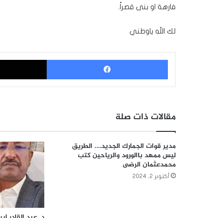
فارهة او بنى قصراً.
لك الله ياوطني
فيسبوك
مقالات ذات صلة
مدير قوات الجمارك الجديد…. الطريق
ليس ممهد باالورود والرياحين كتب
محمدعثمان الرضى
أكتوبر 2, 2024
د. عبد القادر إب