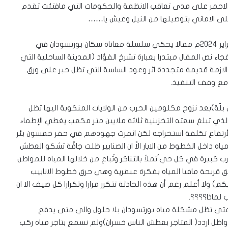
 الاحمر على مدى تعاقب الانظمة والحكومات التي مافتئت تقدم
حلى الاماني بتوصيلها من النيل وعيش يا……
اوردت صحيفة الشرق الأوسط في عددها الصادر بتاريخ 1/فبراير 2024م مقالا يحكي سلسلة معاناة سكان بورتسودان في
 نص المقال مبتدرا بعبارة تشرخ الفؤاد (المدينة الساحلية التي
 الازمة قديمة متجددة اثر وعود الساسة التي تظل حبر على ورق
مع وقف التنفيذ.
 بلٌة)بعد نزوح مكلومين الحرب من الولايات المنكوبة اليها تظل
ذي تبلغ سعته التخزينية ثلاثة ملايين متر مكعب يغطي الإطماء
أرتفاع تكلفة استخراجه لكن اثمرت جهودهم في حفر خمسون بئر
ه داخل الخطوط من الابار الاّ ان الصنابير ظلت جافّة تشكو العطش
كبيرة في كل حي ُتملأ بالتناكر وتُباع من خلالها المياه للمواطن
 قريحة مافيا المياه بفكرة عبقرية وهي حرق خطوط الانابيب
 ولا أعلم رغم أن هذه الحادثة تتكرر مرارا وتكرارا كل صيف الا ان
 لماذا؟؟؟؟.
 متى تظل مشكلة مياه بورتسودان بلا حلول والي متى يدفع
 واظل اردد( المتاجر بعطش الناس خسران)ولم نسمع بتاجر مياه ركب