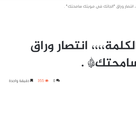
انتصار وراق *الجاتك في مويتك سامحتك* .
مة،،،، انتصار وراق
امحتك* .
0
355
دقيقة واحدة