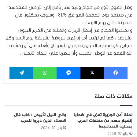
وصل الفوج الأول من حجاج ولايه سنار بأمان إلى الأراضي المقدسة
في صبيحة يوم الجمعة الموافق 31/5 ، وسوف يمكثون في
المدينة حتي يوم الاربعاء .
و تمكنوا الحجاج من إكمال الزيارات والصلاة في الحرم النبوي
الشريف ، كما تم ترتيب أمر زيارتهم للروضة الشريفة يوم الاحد وكل
حجاج ولاية سنار سالمون يتضرعون للسودان وأهله في أن يكشف
الله الغمة عن الوطن الحبيب وأن ينصرنا علي البغاة الآثمين .
فيسبوك
‫X
ماسنجر
واتساب
تيلقرام
مقالات ذات صلة
لجنة أمن الجزيرة تعزي في ضحايا
والي النيل الأبيض : خاب فال
إنفجار جسم من مخلفات الحرب
العملاء الذين دبروا للحرب
بمحلية الحصاحيصا
يناير 31, 2024
يناير 27, 2026