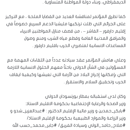
الديمقراطي، وبناء دولة المواطنة المتساوية .
كما تطرق المؤتمر لمناقشة العديد من القضايا الملحة ، مع التركيز
على الجرائم التي ظلت ترتكبها مليشيا الدعم السريع خصوصاً في
إقليم دارفور – الفاشر – ، من قصف منازل المواطنين الابرياء
والمرافق المدنية العامة وقطع مياه الشرب ومنع وصول
المساعدات الانسانية لمتضرري الحرب باقليم دارفور .
وعلي هامش المؤتمر عقد سيادته عدداً من اللقاءات المهمة مع
المسؤولين في الشأن الدولي باحثاً معهم الحلول الانسانية اللازمة
التي بإمكانها إخراج البلاد من الأزمة التي تعيشها وكيفية ايقاف
الحرب وتحقيق السلام والاستقرار .
وكان لدى استقباله بمطار بورتسودان الدولي
وزير الصحة والرعاية الإجتماعية بحكومة الاقليم الاستاذ:
#بابكر_حمدين و وزير مالية الإقليم الدكتور : #عبدالعزيز_شدو و
وزير الزراعة والموارد الطبيعية بحكومة الإقليم الاستاذ/
#صلاح_حامد_الولي وسيادة الفريق/ #جابر_محمد_حسب الله