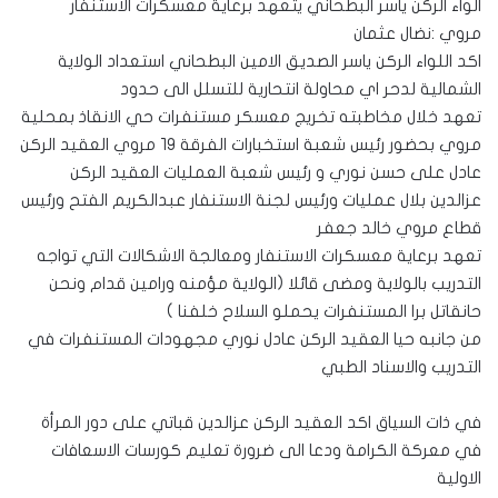
الواء الركن ياسر البطحاني يتعهد برعاية معسكرات الاستنفار
مروي :نضال عثمان
اكد اللواء الركن ياسر الصديق الامين البطحاني استعداد الولاية
الشمالية لدحر اي محاولة انتحارية للتسلل الى حدود
تعهد خلال مخاطبته تخريج معسكر مستنفرات حي الانقاذ بمحلية
مروي بحضور رئيس شعبة استخبارات الفرقة ١٩ مروي العقيد الركن
عادل على حسن نوري و رئيس شعبة العمليات العقيد الركن
عزالدين بلال عمليات ورئيس لجنة الاستنفار عبدالكريم الفتح ورئيس
قطاع مروي خالد جعفر
تعهد برعاية معسكرات الاستنفار ومعالجة الاشكالات التي تواجه
التدريب بالولاية ومضى قائلا (الولاية مؤمنه ورامين قدام ونحن
حانقاتل برا المستنفرات يحملو السلاح خلفنا )
من جانبه حيا العقيد الركن عادل نوري مجهودات المستنفرات في
التدريب والاسناد الطبي
في ذات السياق اكد العقيد الركن عزالدين قباتي على دور المرأة
في معركة الكرامة ودعا الى ضرورة تعليم كورسات الاسعافات
الاولية