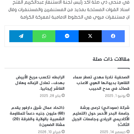
في منحى ذي صلة اكد رئيس لجنة الاستنفار عبدالكريم الفتح
اسناد القوات المسلحة بمذيد من المستنفرين والمستنفرات وقال
ان مستنفرات مروي في الخطوط الامامية لمعركة الكرامة
فيسبوك
‫X
ماسنجر
واتساب
تيلقرام
مقالات ذات صلة
الصحفية نادرة مهدي تعطر سماء
الرابطه تكسب مريخ الأبيض
القاهرة بديوانها الهوي الاعذب
بهدف،، تعادل الزماله وهلال
قصائد في مدح الحبيب
الفاشر إيجابيا.
يونيو 1, 2025
يناير 28, 2025
شركة (سوداني) ترعى ورشة
*اتحاد عمال شرق دارفور يقدم
جامعة البحر الأحمر حول (التعليم
(60) مليون جنيه دعماً للمقاومة
الأكاديمي الريادي وجامعات الجيل
الشعبية بالولاية والفرقة (20)
الثالث)
مشاة الضعين*
ديسمبر 14, 2025
فبراير 10, 2026