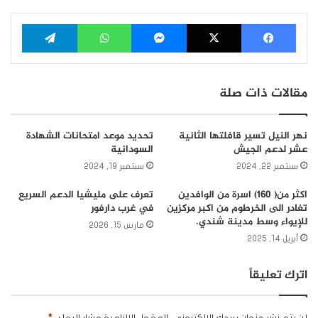
فيسبوك
‫X
ماسنجر
واتساب
تيلقرام
مقالات ذات صلة
نهر النيل تسير قافلتها الثانية
تحديد موعد امتحانات الشهادة
عشر لدعم الجيش
السودانية
سبتمبر 22, 2024
سبتمبر 19, 2024
اكثر من( 160) اسرة من الوافدين
تعرف على مليشيا الدعم السريع
تغادر الى الخرطوم من اكبر مركزين
في غرب دارفور
للإيواء وسط مدينة شندي.
مارس 15, 2026
أبريل 14, 2025
اترك تعليقاً