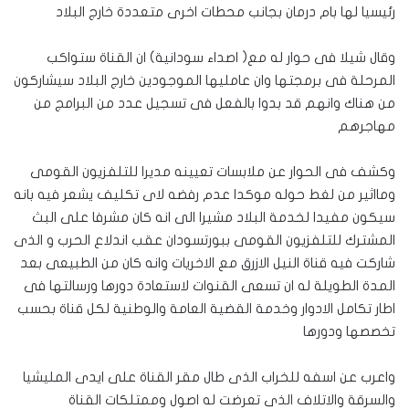
رئيسيا لها بام درمان بجانب محطات اخرى متعددة خارج البلاد
وقال شيلا فى حوار له مع( اصداء سودانية) ان القناة ستواكب
المرحلة فى برمجتها وان عامليها الموجودين خارج البلاد سيشاركون
من هناك وانهم قد بدوا بالفعل فى تسجيل عدد من البرامج من
مهاجرهم
وكشف فى الحوار عن ملابسات تعيينه مديرا للتلفزيون القومى
ومااثير من لغط حوله موكدا عدم رفضه لاى تكليف يشعر فيه بانه
سيكون مفيدا لخدمة البلاد مشيرا الى انه كان مشرفا على البث
المشترك للتلفزيون القومى ببورتسودان عقب اندلاع الحرب و الذى
شاركت فيه قناة النيل الازرق مع الاخريات وانه كان من الطبيعى بعد
المدة الطويلة له ان تسعى القنوات لاستعادة دورها ورسالتها فى
اطار تكامل الادوار وخدمة القضية العامة والوطنية لكل قناة بحسب
تخصصها ودورها
واعرب عن اسفه للخراب الذى طال مقر القناة على ايدى المليشيا
والسرقة والاتلاف الذى تعرضت له اصول وممتلكات القناة