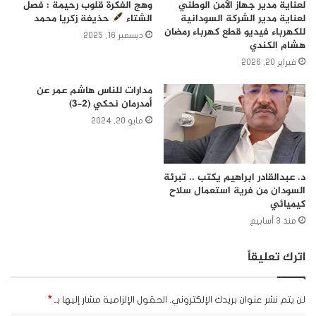
لعناية مدير جهاز الأمن الوطني
وهج الفكرة قلوب رحيمة : فصل
لعناية مدير الشركة السودانية
الشتاء
حذيفة زكريا محمد
للكهرباء فيديو قطع كهرباء رمضان
ديسمبر 16, 2025
هشام الكندي
فبراير 20, 2026
مدارات للناس هاشم عمر عن
أمدرمان نحكي (٢-٣)
مايو 20, 2024
د. عبدالقادر ابراهيم يكتب .. تبرئة
السودان من فرية استعمال سلاح
كيميائي
منذ 3 أسابيع
اترك تعليقاً
لن يتم نشر عنوان بريدك الإلكتروني.
الحقول الإلزامية مشار إليها بـ
*