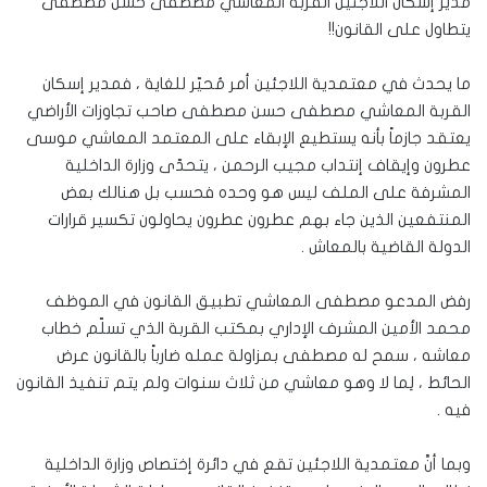
مدير إسكان اللاجئين القربة المعاشي مصطفى حسن مصطفى
يتطاول على القانون!!
ما يحدث في معتمدية اللاجئين أمر مُحيّر للغاية ، فمدير إسكان
القربة المعاشي مصطفى حسن مصطفى صاحب تجاوزات الأراضي
يعتقد جازماً بأنه يستطيع الإبقاء على المعتمد المعاشي موسى
عطرون وإيقاف إنتداب مجيب الرحمن ، يتحدّى وزارة الداخلية
المشرفة على الملف ليس هو وحده فحسب بل هنالك بعض
المنتفعين الذين جاء بهم عطرون عطرون يحاولون تكسير قرارات
الدولة القاضية بالمعاش .
رفض المدعو مصطفى المعاشي تطبيق القانون في الموظف
محمد الأمين المشرف الإداري بمكتب القربة الذي تسلّم خطاب
معاشه ، سمح له مصطفى بمزاولة عمله ضارباً بالقانون عرض
الحائط ، لِما لا وهو معاشي من ثلاث سنوات ولم يتم تنفيذ القانون
فيه .
وبما أنَّ معتمدية اللاجئين تقع في دائرة إختصاص وزارة الداخلية