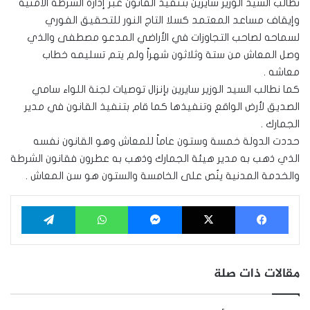
نطالب السيد الوزير سايرين بتنفيذ القانون عبر إدارة الشرطة الأمنية
وإيقاف مساعد المعتمد كسلا التاج النور للتحقيق الفوري
لسماحه لصاحب التجاوزات في الأراضي المدعو مصطفى والذي
وصل المعاش من ستة وثلاثون شهراً ولم يتم تسليمه خطاب
معاشه .
كما نطالب السيد الوزير سايرين بإنزال توصيات لجنة اللواء سامي
الصديق لأرض الواقع وتنفيذها كما قام بتنفيذ القانون في مدير
الجمارك .
حددت الدولة خمسة وستون عاماً للمعاش وهو القانون نفسه
الذي ذهب به مدير هيئة الجمارك وذهب به عطرون فقانون الشرطة
والخدمة المدنية ينُص على الخامسة والستون هو سن المعاش .
فيسبوك
‫X
ماسنجر
واتساب
تيلقرام
مقالات ذات صلة