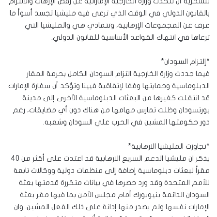
للسخرية أن تتحدث وزارة الخارجية الإماراتية عن رفض الإرهاب والالتزام
بالقانون الدولي في الوقت الذي ترعى فيه مليشيا تجسد أسوأ ما
عرف عن المجموعات الإرهابية، وتتمادي هي والمليشيا التي
ترعاها في انتهاك القواعد الأساسية للقانون الدولي.
*إلتزام السودان*
فيما جددت وزارة الخارجية التزام السودان الكامل بحرمة المقار
الدبلوماسية وحمايتها وفقا لإتفاقية فيينا وتؤكد أن سفارة الإمارات
قد انتقلت كغيرها من البعثات الدبلوماسية الأخرى إلى مدينة
بورتسودان وظلت تمارس مهامها من هناك دون أي مضايقات، رغم
دور حكومتها المشين في الحرب علي السودان وشعبه.
*تجاوزت المليشيا الارهابية*
يذكر ان مليشيا الدعم السريع الارهابية قد اعتدت على أكثر من 40
مقراً لبعثات دبلوماسية إضافة إلى منظمات دولية ووكالات تابعة
للأمم المتحدة وقد ورد حصرها في بيانات متكررة قدمتها بعثة
السودان الدائمة بنيويورك أمام مجلس الأمن بما فيها مقر بعثة
الإمارات نفسها ولم يصدر منها إدانة على ذلك الفعل المشين. وان