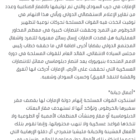
الإمارات في حرب السودان والتي تم توثيقها بالاقمار الصناعية وعدد
من تقارير الإعلام الاستقصائي الدولي ويأتي هذا الاتهام في
توقيت اتخذت فيه القوات المسلحة تحركات نوعية لتطهير
الخرطوم من التمرد وحققت انتصارات كبيرة في معظم المحاور
العملياتية هل قصدت الامارات إرسال رسائل معنوية للتمرد واشغال
المجتمع الدولي بقضايا أخرى اضافة الي ما حققه خطاب رئيس
مجلس السيادة الانتقالي، القائد العام للقوات المسلحة في دورة
الامم المتحدة بنيويورك يعد انتصار دبلوماسي مماثل للانتصارات
العسكرية التي تحققت على الأرض، الإمارات أدركت انها (تغرق
والقشة لاتنقذ الغريق) وخسرت السودان وشعبه..
*أعمال جبانة*
استنكرت القوات المسلحة إتهام دولة الإمارات لها بقصف مقر
سفيرها بالخرطوم، وتؤكد أنها لا تستهدف مقار البعثات
الدبلوماسية أو مقار ومنشآت المنظمات الأممية أو الطوعية ولا
تتخذها قواعد عسكرية ولا تنهب محتوياتها، وإنما تقوم بتلك
الأفعال المشينة والجبانة مليشيا متمردي آل دقلو الإرهابية التي
تدعمها لارتكاب تلك الأفعال دول معلومة للعالم، وتستمر في