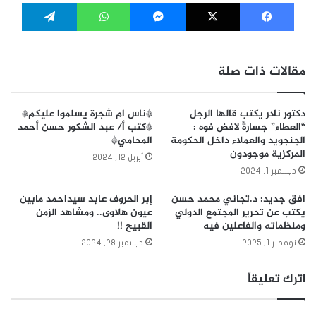
فيسبوك
‫X
ماسنجر
واتساب
تيلقرام
مقالات ذات صلة
دكتور نادر يكتب قالها الرجل
*ناس ام شجرة يسلموا عليكم*
“العطاء” جسارةً لافض فوه :
*كتب أ/ عبد الشكور حسن أحمد
الجنجويد والعملاء داخل الحكومة
المحامي*
المركزية موجودون
أبريل 12, 2024
ديسمبر 1, 2024
افق جديد: د.تجاني محمد حسن
إبر الحروف عابد سيداحمد مابين
يكتب عن تحرير المجتمع الدولي
عيون هلاوى.. ومشاهد الزمن
ومنظماته والفاعلين فيه
القبيح !!
نوفمبر 1, 2025
ديسمبر 28, 2024
اترك تعليقاً