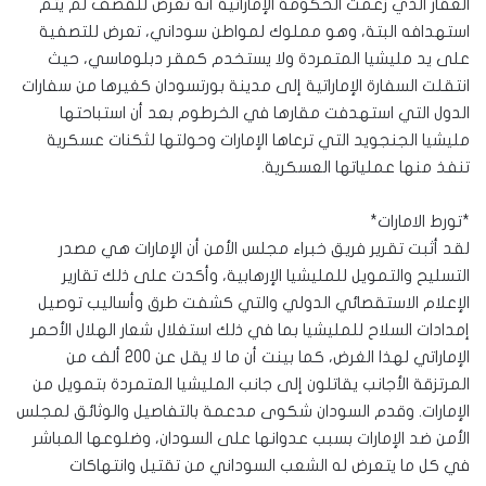
العقار الذي زعمت الحكومة الإماراتية أنه تعرض للقصف لم يتم
استهدافه البتة، وهو مملوك لمواطن سوداني، تعرض للتصفية
على يد مليشيا المتمردة ولا يستخدم كمقر دبلوماسي، حيث
انتقلت السفارة الإماراتية إلى مدينة بورتسودان كغيرها من سفارات
الدول التي استهدفت مقارها في الخرطوم بعد أن استباحتها
مليشيا الجنجويد التي ترعاها الإمارات وحولتها لثكنات عسكرية
تنفذ منها عملياتها العسكرية.
*تورط الامارات*
لقد أثبت تقرير فريق خبراء مجلس الأمن أن الإمارات هي مصدر
التسليح والتمويل للمليشيا الإرهابية، وأكدت على ذلك تقارير
الإعلام الاستقصائي الدولي والتي كشفت طرق وأساليب توصيل
إمدادات السلاح للمليشيا بما في ذلك استغلال شعار الهلال الأحمر
الإماراتي لهذا الغرض، كما بينت أن ما لا يقل عن 200 ألف من
المرتزقة الأجانب يقاتلون إلى جانب المليشيا المتمردة بتمويل من
الإمارات. وقدم السودان شكوى مدعمة بالتفاصيل والوثائق لمجلس
الأمن ضد الإمارات بسبب عدوانها على السودان، وضلوعها المباشر
في كل ما يتعرض له الشعب السوداني من تقتيل وانتهاكات