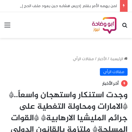
لمن يهمه الأمر بقلم :إدريس هشابه حين يعود ملف الحج إلى مجلس الوزراء… هل يعود معه الرشد؟
بحث عن
الق
الرئيسية
/
الأخبار
/
مقالات الرأي
مقالات الرأي
أخر الأخبار
وجدت استنكار واستهجان واسعاً..*
*الامارات ومحاولة التغطية على
جرائم المليشيا الارهابية* *القوات
المسلحة* ملتزمة بالقانون الدولي