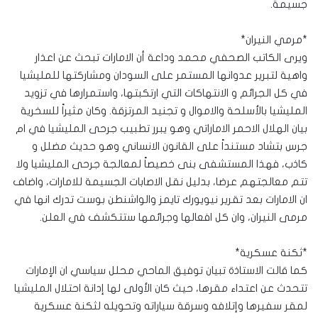
جسيمة.
*مرمي النيران*
ويرى الكاتب الصحفي محمد وداعة أن الامارات تبحث عن اعذار
واهية لتبرير عدوانها المستمر على السودان ومشاركتها للمليشيا
في كل الجرائم و الانتهاكات التي ارتكبتها، واستمرارها في تزويد
المليشيا بالأسلحة والاموال و تجنيد المرتزقة. وكان مثيراً للسخرية
بيان الهلال الاحمر الاماراتي وهو يبرر تطبيب جرحى المليشيا في ام
جرس بتشاد مستنداً على القانون الانساني وهو حديث مضلل و
كاذب، فهذا المستشفى بنى خصيصاً لمعالجة جرحى المليشيا ولا
تتم معالجتهم عرضا، بدليل نقل الاصابات الجسيمة للامارات، واضاف
ان الامارات بعد تقرير نيويورك تايمز والواشنطن بوست تدرك انها في
مرمى النيران، وان كل افعالها وجرائمها ستتكشف في العلن.
*ثكنة عسكرية*
كما قالت الاستاذة تبيان توفيق الماحي محلل سياسي ان الإمارات
تتحدث عن اعتداء مقرها، حيث كان الأولى لها إدانة احتلال المليشيا
لمقر سفيرها وإتلافه وسرقة سياراته وتحويله لثكنة عسكرية