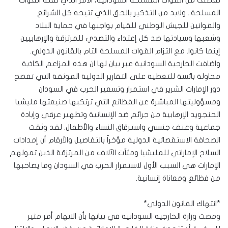
لقصف من القوات المسلحة السودانية، الأمر الذي نفته القوات
المسلحة.. ولابد من التذكير بالحق الذي تتيحه كل الشرائع
والقوانين للجيش الوطني للقيام بواجبها في حماية البلاد
وشعبها وسيادتها ضد كل إعتداء والتصدي للمرتزقة والإرهابيين
إينما كانوا. مع التزام القوات المسلحة التام بالقانون الدولي.
واضافت الخارجية السودانية عبر بيان لها ان هذه المزاعم الكاذبة
محاولة بائسة للتغطية على التقارير الدولية الموثقة التي تفضح
دور الإمارات الشرير في استمرار وتسعير الحرب في السودان
ومسؤوليتها المباشرة عن الفظائع التي ترتكبها صنيعتها مليشيا
الجنجويد الإرهابية من جرائم ضد الإنسانية وتطهير عرقي وإبادة
جماعية وعنف جنسي واسترقاق النساء والأطفال. لقد وثقت
الصحافة الاستقصائية الدولية مؤخراً بالتفاصيل والأرقام أن إمدادات
السلاح الإماراتي للمليشيا ومئآت الآلاف من المرتزقة الذين تمولهم
الإمارات هي السبب الأول لاستمرار الحرب في السودان وما يصاحبها
من فظائع ومعاناة إنسانية.
*انتهاك القانون الدولي*
ومضت وزارة الخارجية السودانية في بيانها بأن الاتهام أمر مثير