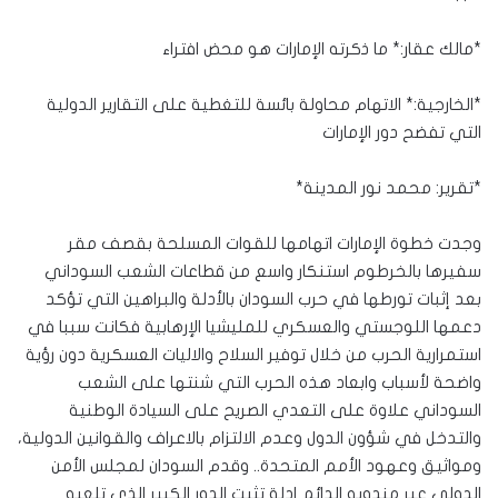
*مالك عقار:* ما ذكرته الإمارات هو محض افتراء
*الخارجية:* الاتهام محاولة بائسة للتغطية على التقارير الدولية
التي تفضح دور الإمارات
*تقرير: محمد نور المدينة*
وجدت خطوة الإمارات اتهامها للقوات المسلحة بقصف مقر
سفيرها بالخرطوم استنكار واسع من قطاعات الشعب السوداني
بعد إثبات تورطها في حرب السودان بالأدلة والبراهين التي تؤكد
دعمها اللوجستي والعسكري للمليشيا الإرهابية فكانت سببا في
استمرارية الحرب من خلال توفير السلاح والاليات العسكرية دون رؤية
واضحة لأسباب وابعاد هذه الحرب التي شنتها على الشعب
السوداني علاوة على التعدي الصريح على السيادة الوطنية
والتدخل في شؤون الدول وعدم الالتزام بالاعراف والقوانين الدولية،
ومواثيق وعهود الأمم المتحدة.. وقدم السودان لمجلس الأمن
الدولي عبر مندوبه الدائم ادلة تثبت الدور الكبير الذي تلعبه