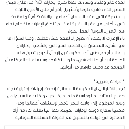
لمدة عام وقليل. وتساءلت لماذا تصرخ الإمارات الآن؟ هل على مبنى
السفير الذي غادرة طوعاً وأستُبدٍل بآخر أم على الأصول الثابتة
والمتحركة التي فقد السودان أضعافها وبالآلآف؟ أم أنها فقدت
شيء أغلى من مقر السفير؟ لماذا لم تنطق الإمارات منذ عام تجاه
هذا الأمر إلا اليوم؟ العقل يقول
بأن الإمارات لا يمكن أن تصرخ إلا لفقد كبش عظيم.. وهنا السؤال ما
هو الشيء المخفيُ عن الشعب السوداني والشعب الإماراتي
والعالم أجمع حتى أجبر حكومة بن زايد أن تُصرح وتصرخ هذه
الصرخة لابد أن هنالك شيء ما وسينكشف وسيعلم العالم كله بأن
الهزيمه قد دخلت دارهم من أبوابها.
*إجراءات إحترازية*
تجدر الاشار الى ان الحكومة السودانية إتخذت إجراءات إحترازية تجاه
جميع البعثات الدبلوماسية منذ بداية الحرب ونقلت منتسبيها من
ولاية الخرطوم إلى ولاية البحر الأحمر لإستئناف أعمالها ومن
ضمنها سفارة دويلة الإمارات العربية، كما أنها نقلت كل من أراد
المغادرة إلى دولته بالتنسيق مع القوات المسلحة السودانية.