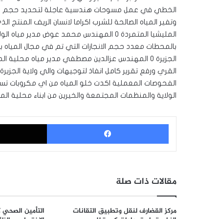
الخطي في عمل مسوحات هندسية عاجلة لتحديد حجم الأض
وتفير المياه الصالحة للشرب اكراما لانسان الريف المنتج ال
المليشيا المتمردة ٠ المهندس محمد عوض مدير 
بالمحطات معدد حجم الانجازات التي تم في مجال المياه بعد
الجزيرة ٠ المهندس عزالدين مصطفي مدير مياه محلي
القري ورفع تقرير كامل انفاذ لتوجيهات والي ولاية الجزيرة
الفحوصات المعملية اكدت خلو المياه من اي مكروبات ت
الولاية والمنظمات المجتمعة والخيرين من ابناء محلية المن
فيسبوك
مقالات ذات صلة
مركز القضارف لنقل وتطبيق التقانات
التأمين الصحي 