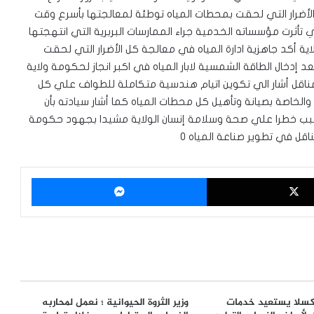
رار التي لحقت بمحطات المياه توطئة لمعالجتها بأسرع وقت
ذي تأثرت مؤسساته الخدمية جراء الممارسات البربرية التي انتهجتها
مياه الولاية أكد جاهزية ادارة المياه في معالجة كل الأضرار التي لحقت
 إدخال الطاقة الشمسية لابار المياه في اكبر انجاز لحكومة ولاية
ة المناقل أشار الي تكوين اتيام هندسية متكاملة للطواف علي كل
 والخاصة بصيانة وتأهيل كل محطات المياه كما أشار سيادته بأن
سبب خطرا علي صحة وسلامة إنسان الولاية مشيدا بجهود حكومة
اقل في تطوير صناعة المياه ٠
‫X
ماسنجر
كسلا يستعيد خدمات
وزير الثروة الحيوانية ؛ نعمل لمحاربه