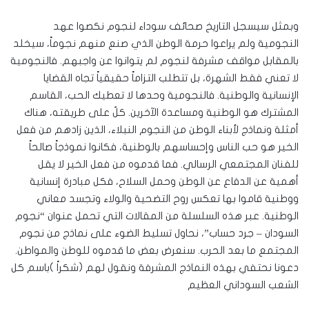
وبمثل سيسجل التاريخ صحائف سوداء لنجوم نكصوا عهد
النجومية ولم يراعوا حرمة الوطن الذي صنع منهم نجوماً، سيخلد
بالمقابل مواقف مشرفة لنجوم لم يتوانوا عن واجبهم. فالنجومية
لا تعني فقط الشهرة، بل تتطلب التزاماً حقيقياً تجاه القضايا
الإنسانية والوطنية. فالنجومية وحدها لا تعطيك الحب، القاسم
المشترك هو الوطنية ومساعدة الآخرين. كلٌ على طريقته، هناك
أمثلة ونماذج لأبناء الوطن من النجوم النبلاء، الذين زادهم من فعل
الخير هو حب الناس وإحساسهم بالوطنية، فكانوا نموذجاً صالحاً
للفنان المجتمعي الرسالي. فما قدموه من فعل الخير لا يقل
أهمية عن الدفاع عن الوطن وحمل السلاح، فكل مبادرة إنسانية
ووطنية قاموا بها تعكس روح التضحية والولاء وتجسد معاني
الوطنية. عبر هذه السلسلة من المقالات التي تحمل عنوان “نجوم
السودان – جرد حساب”، نحاول تسليط الضوء على نماذج من نجوم
المجتمع ما بعد الحرب. سنعرض بعض ما قدموه للوطن والمواطن.
دعونا نحتفي بهذه النماذج المشرفة ونقول لهم (شكراً )باسم كل
الشعب السوداني العظيم