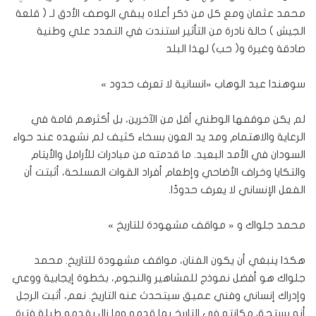
محمد عثمان ومع كل من ذكر أعلاه يبقي الوصف الأدق لـ ( قلعة
الجيش ) حالة نادرة من التأثير استندت في التمدد علي وطنية
صادقة وغيرة و( حب) لهذا البلد
سوهندا عبد الوهاب «انسانية لا تعرف حدود »
لم يكن موقفها الوطني أقل من الآخرين، بل أكثرهم قامة في
الرعاية والاهتمام ومد يد العون بسخاء كثيف لم نشهده عند حواء
السودان في الأمد البعيد. ما قدمته من مبادرات للأرامل والأيتام
والتكايا وخراف الأضاحي وإطعام أفراد القوات المسلحة، أثبتت أن
الفعل الإنساني لا يعرف حدودًا.
محمد جلواك و « مواقف مشهودة للتاريخ »
هكذا ينبغي أن يكون الفنان، مواقف مشهودة للتاريخ. محمد
جلواك هو أفضل نموذج للمشاهير والنجوم، بخطوة إيجابية ووعي
وإدراك إنساني وفني عميق سيتحدث عنه التاريخ. نعم، أثبت الرجل
أنه يستحق مكانته في التاريخ بما قدمه وما زال يقدمه طيلة فترة