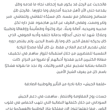
فالحديث عن الرجل قد يكون فيه إجحاف تجاه ما قدمه وظل
يقدمه حتى الآن لأهل مدينة أمدرمان وما جاورها ، فالرجل ظل
متسامح ومتصالح مع نفسه، كان مسيّدًه للغاشي وللماشي. صبر
وثابر وصمت، وقضى الطرف عن الذين هاجموه. فتح داره لكل
محبيه ومريديه، أصالة ونبلًا، عزاءً وكثوةً وطمأنينةً وإطعامًا وتطبيبًا
وعلاجًا. شهد له حتى أعداؤه بدماثة خلقه وأدبه الصوفي، الذي
كان يحركه لفعل الخير. كان وما زال باسط اليدين، ولم يقتصر دوره
على تقديم الدعم المادي فقط، بل كان أيضًا مصدرًا للراحة
النفسية للمتضررين من خلال استقباله للزوار. ساهم في تخفيف
معاناة الكثيرين الذين فقدوا أحبائهم أو تضرروا من النزاع. كانت
كلماته بمثابة تشجيع على الصبر والثبات، ولا نجد ما نقوله فشكرًا
باسم كل من يعرف الشيخ الأمين.
«قلعة الجيش» حالة نادرة من التأثير والوطنية الصادقة
جسدت روح المقاومة والانتصار ، ساهمت في دعم الجيش
السوداني من خلال كلماتها النضالية التي تلهب الحماس في قلوب
الناس ، مما جعلها تتوج الان مملكة بتاج الوطنية والعسكرية ندي