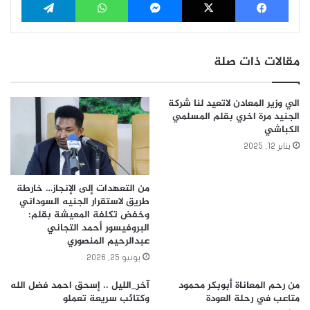
مقالات ذات صلة
الي وزير المعادن لاتعيد لنا شركة
الجنيد مرة اخري بقلم المسلمي
الكباشي
يناير 12, 2025
من التعهدات إلى الإنجاز… خارطة
طريق لاستقرار الجنيه السوداني
وخفض تكلفة المعيشة بقلم:
البروفيسور أحمد التجاني
عبدالرحيم المنصوري
يونيو 25, 2026
من رحم المعاناة أبوبكر محمود
آخر_الليل .. إسحق احمد فضل الله
متاعب في رحلة العودة
وكتائب سريعة تعملو