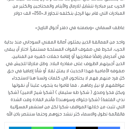
الحرب عبر مبادرة نتشايل للارمال والأيتام والمحتاجين والكثير من
المبادرات التي قام بها الرجل بتكلفه تتجاوز الـ«250» الف دولار
عاطف السماني «وبصمته في دفتر أحوال التاريخ»
واحد من العمالقة الذين يمثلون أصالة المغني السوداني منذ بداية
الحرب، انخرط في صفوف القوات المسلحة مستنفراً. اختار أن يبقى
في أمدرمان رافضًا مغادرتها أو إقامة حفلات كغيره من الفنانين،
الذين أجبرتهم الظروف على مغادرة البلاد. وظل ملازمًا للجيش في
صفوفه الأمامية فهذا الحديث لا يمثل ثقلا أو شأنا إضافيا في حق
كل فرد منهم فهم لا يحتاجون الي كلمات ولسنا هنا لاستجداء
عواطفهم او نيل رضاهم ، فما قاموا به يتجوب علينا أن نقولها
وبكل فخرا وصدق ( شكرا طه سليمان ) (شكرا شيخ الامين) (شكرا
ندي القلعة) (شكرا جلواك وسوهندا) فأنتم القادة وقت الشدة
التي تثبت من خلالها المواقف شكرا لكل من استشعر المسؤلية
فالقائمة تطول والاسماء كثر ننشد حزوهم وحتما سننتصر باذن الله
فيسبوك
‫X
ماسنجر
واتساب
تيلقرام