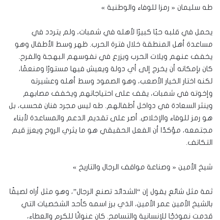
طه سليمان « رمزا للوفاء والوطنية »
يحمل في قلبه حبًا كبيرًا لأهله في شمبات، ولم يتردد في
مساعدة أهل المنطقة خلال فترة الحرب. ظهر وسط الأطفال وهو
يخفف عنهم ويلات الحرب ويزرع في نفوسهم البهجة والفرح.
كان بإمكانه أن يخرج إلى أي دولة ويعيش فيها مستورًا ومنعمًا،
لكنه اختار الخيار الأصعب، وهو الصمود وسط أهله وعشيرته
وإخوته في شمبات، يقف على احتياجاتهم ويخفف مصابهم
وينثر السعادة في دواخل أطفالهم. طه ليس مجرد فنان فحسب، بل
هو رمز للوفاء والإخلاص. أصر على تقديم الدعم والمساعدة لأبناء
مجتمعه، مؤكدًا أن الفعل الحقيقي هو ما يثري الروح ويعزز قيم
التكاتف.
شيخ الأمين « وصناعة مواقف الرجال والتاريخ »
ثمة مثل شائع يقول إن “الشدائد تصنع الرجال”، وهو مثل أراه لصيقًا
بالشيخ الأمين عمر الأمين، الذي برز اسمه كأحد الشخصيات التي
قدمت نموذجًا للإنسانية والتسامح. كان عنوانًا للكرم والعطاء،