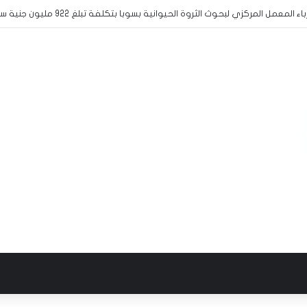
س المشاركة في منافسات البطولة المدرسية الافريقية لكرة القدم الى الخرطوم