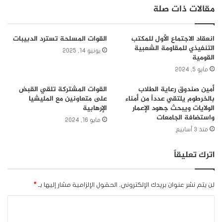
مقالات ذات صلة
انعقاد الاجتماع الأول للمكتب
القوات المسلحة تسترد الدبيبات
التنفيذي للمقاومة الشعبية
يونيو 14, 2025
القومية
مايو 5, 2024
أمين صندوق رعاية الطلاب
القوات المشتركة تلقي القبض
بالخرطوم يلتقي عدداً من أمناء
على متعاونين مع المليشيا
الولايات ويبحث جهود الإعمار
الإرهابية
واستضافة الجامعات
مايو 16, 2024
منذ 3 أسابيع
اترك تعليقاً
لن يتم نشر عنوان بريدك الإلكتروني.
الحقول الإلزامية مشار إليها بـ
*
ا
ل