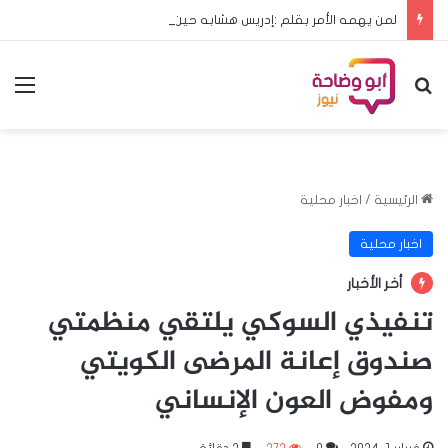
لمن يهمه الأمر بقلم :إدريس هشابه حين يعود ملف الحج إلى مجلس الوزراء… هل يعود معه الرشد؟
بحث عن
الق
الرئيسية
/
اخبار محلية
اخبار محلية
أخر الأخبار
تنفيذي السوكي يلتقي منظمتي
صندوق إعانة المرضى الكويتي
ومفوض العون الإنساني