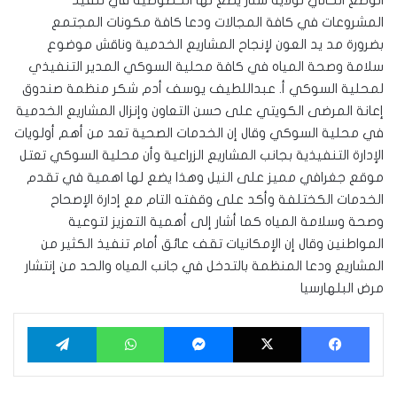
الوضع الحالي لولاية سنار يضع لها الخصوصية في تنفيذ
المشروعات في كافة المجالات ودعا كافة مكونات المجتمع
بضرورة مد يد العون لإنجاح المشاريع الخدمية وناقش موضوع
سلامة وصحة المياه في كافة محلية السوكي المدير التنفيذي
لمحلية السوكي أ. عبداللطيف يوسف أدم شكر منظمة صندوق
إعانة المرضى الكويتي على حسن التعاون وإنزال المشاريع الخدمية
في محلية السوكي وقال إن الخدمات الصحية تعد من أهم أولويات
الإدارة التنفيذية بجانب المشاريع الزراعية وأن محلية السوكي تعتل
موقع جغرافي مميز على النيل وهذا يضع لها اهمية في تقدم
الخدمات الكختلفة وأكد على وقفته التام مع إدارة الإصحاح
وصحة وسلامة المياه كما أشار إلى أهمية التعزيز لتوعية
المواطنين وقال إن الإمكانيات تقف عائق أمام تنفيذ الكثير من
المشاريع ودعا المنظمة بالتدخل في جانب المياه والحد من إنتشار
مرض البلهارسيا
فيسبوك
‫X
ماسنجر
واتساب
تيلقرام