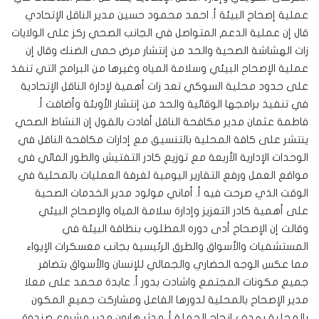
عملية إصحاح البيئة أ. احمد محمود حسين مدير الناقل الإتحادي
قال إن عملية الدعم المتواصل في الجانب الصحي ركز على الولايات
زات الهشاشة الصحية والحد من إنتشار مرض حمى الضنك وقال إن
عملية الإصحاح البيئي وسلامة المياه وغيرها من البرامج التي تنفذ
على حدود محلية السوكي تعد زات أهمية لإدارة الناقل الإتحادية
في تنفيذ برامجها الوقائية والحد من إنتشار الأوبئة وأضافت أ.
فاطمة عثمان مدير مكافحة الناقل أفادت بالقول إن النشاط الصحي
ينتشر على كافة المحلية بالتنسيق مع إدارات مكافحة الناقل في
الوحدات الإدارية الأربعة مع توزيع كادر التفتيش والطور المائي في
مواقع العمل ورفع التقارير اليومية لغرفة العمليات بالمحلية في
الوقت الذي صرحت فيه أ. أماني مولود مدير الخدمات الصحية
على أهمية كادر التعزيز وإدارة سلامة المياه والإصحاح البيئي
وقالت إن الإصحاح أدى دوره المطلوب بنظافة البيئة في
المستشفيات والأسواق والطرق الرئيسية بجانب معسكرات الإيواء
مما عكس الوجه الحضاري والجمالي للإنسان والأسواق بتضافر
جميع مكونات المجتمع واشادت بدور أ. عابدة محمد على معلا
مدير الإصحاح بالمحلية لدورها الفاعل ومشاركت جميع المكون
بالمحلية بهدف إنجاح الحملة أ. مدثر هارون مدير مشروع صندوق