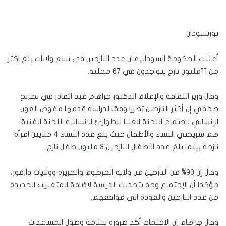
بورتسودان
أعلنت الحكومة السودانية ان عدد النازحين فى تسع ولايات بلغ اكثر
من ١١مليون نازح يتواجدون في ٦٧ محلية.
وقال وزير الثقافة والإعلام الدكتور جراهام عبد القادر في تصريح
صحفي إن أكثر النازحين تضررا وفقا لدراسة قدمها مفوض العون
الإنساني لاجتماع اللجنة العليا للطوارئ الانسانية اللجنة الفنية
هم شريحتي النساء والأطفال حيث بلغ عدد النساء ٤ ملايين امرأة
نازحة بينما بلغ عدد الأطفال النازحين ٣ مليون طفل نازح.
وقال إن ٩٠% من النازحين من ولاية الخرطوم والجزيرة وولايات دارفور،
مؤكدا أن الإجتماع وجه بتحديث الدراسة لاضافة المتغيرات الجديدة
من عدد النازحين والعودة الى مواقعهم.
وقال جراهام إن الاجتماع أكد ضرورة سلامة وصول المساعدات