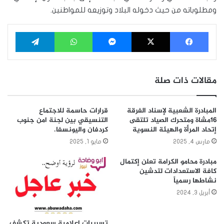
ومطلوباته من حيث دخوله البلاد وتوزيعه للمواطنين.
فيسبوك
‫X
ماسنجر
واتساب
تيلقرام
مقالات ذات صلة
المبادرة الشعبية لإسناد الفرقة
قرارات حاسمة للاجتماع
16مشاة ومتحرك الصياد تلتقى
التنسيقي بين لجنة امن جنوب
إتحاد المرأة والهيئة النسوية
كردفان واليونسفا.
مارس 4, 2025
مايو 1, 2025
مبادرة محامو الكرامة تعلن إكتمال
كافة الاستعدادات لتدشين
نشاطها رسمياً
أبريل 3, 2024
تسريبات إعلامية سعودية تكشف