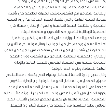
بمستشفى اروما يخدم كل المراجعين القادمين من اروما و
المحليات المجاورة،بدعم بواسطة العون الإيطالي و الجمعية
الإيطالية للتضامن مع الشعوب،وشكر الجهات الداعمة في تأهيل
معامل الصحة العامة والتي تشمل الدعم المباشر من وزارة الصحة
الاتحادية و منظمة الصحة العالمية و العون الإيطالي ممثلا في
الجمعية الإيطالية للتعاون مع الشعوب و منظمة الايقاد
ووصف المدير العام للوزارة د.علي ادم، العمل بالكبير والطفرة
لصالح المعامل ويخدم كل من الجوانب الوقائية والعلاجية لألتهاب
الكبد الوبائي شاكراً كل الجهات التي ساهمت في الجهد من العون
الإيطالي والجمعية الإيطالية للتضامن بين الشعوب ووزارة الصحة
الاتحادية ممثلة في المعمل القومي للصحة العامة والإدارة
العامة للمعامل وبنوك الدم بالولاية.
وقال مدير الإدارة العامة للمعامل وبنوك الدم بكسلا د.عبدالمنعم
عمر،إن المعمل من المعامل المهمة بالولاية وان الإدارة ستكرس
جهدها في الفترة القادمة للارتقاء بمعمل الصحة العامة ليقوم
بدوره الكامل في الأمن الصحي والكشف المبكر للاوبئة والأستجابة
المعملية الفعالة، قاطعا بان تفعيل الفحص الكمي لأاتهاب الكبد
الوبائي بداية لسلسلة من الأنشطة في مقبل الأيام وان المعمل