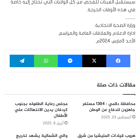
سيستقبل العينات للفحص من كل الولايات التي تحتاج إليه خاصة
في هذه الأوقات الحرجة.
…….
وزارة الصحة الاتحادية.
ادارة الاعلام والعلاقات العامة والمراسم.
الأحد 3مارس 2024م.
فيسبوك
‫X
ماسنجر
واتساب
تيلقرام
مقالات ذات صلة
محافظة دلامي : 1304 مستفر
مجلس رعاية الطفوله بجنوب
جاهزون للدفاع عن الوطن
كردفان يدين الانتهاكات علي
الأطفال
أغسطس 23, 2025
أبريل 6, 2025
هروب قيادات المليشيا من شرق
والي الشمالية يشهد تخريج