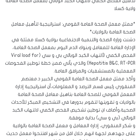
تدشين الفحص الكمي لالتهاب الكبد الوبائي بمعمل الصحة العامة
ولاية كسلا
*ممثل معمل الصحة العامة القومي: استراتيجية لتأهيل معامل
الصحة العامة بالولايات*
دشنت وزارة الصحة والتنمية الاجتماعية بولاية كسلا ممثلة في
الإدارة العامة للمعامل وبنوك الدم اليوم بمعمل الصحة العامة،
الفحص الكمي لألتهاب الكبد الوبائي بي و سي (Viral load for
Hepatitis B&C, RT-PCR) والذي يأتي ضمن خطة توطين الفحوصات
المعملية بالمستشفيات والمرافق العامة.
وأكد ممثل معمل الصحة العامة القومي الخبير د.معتصم
المنقوري رئيس قسم الترصد و المعلومات،أن استراتيجية إدارة
المعمل القومي للصحة العامة بتاهيل معامل الصحة العامة
بالولايات و تقويتها لتقوم بدورها في التشخيص المبكر للأحداث
الصحية،وأضاف ان توطين تشخيص الفحص الكمي لالتهاب الكبد
الوبائي (بي و سي) بداية موفقة.
و شكر المنقوري، إدارة المعامل و معمل الصحة العامة بالولاية
على جهدهم لجهة انهم خلال اقل من شهر افتتحوا معمل حديث