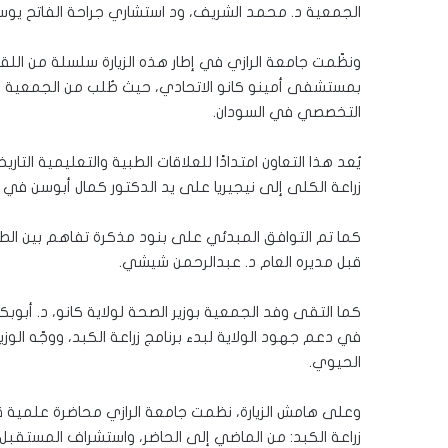
الجمعية د. محمد الشريف، ود استشاري جراحة الفاتح يو
ونظّمت جامعة الرازي في إطار هذه الزيارة سلسلة من اللقا
بمستشفى أمينو كانو الاتحادي، حيث طُلب من الجمعية نقل
التخصصي في السودان.
يُعد هذا التعاون امتدادًا للعلاقات الطبية والتعليمية الت
زراعة الكلى إلى نيجيريا على يد الدكتور كمال أبوسن في العام 
كما تم التوافق المبدئي على بنود مذكرة تفاهم بين الطر
قبل مديره العام د. عبدالرحمن شيشي.
كما التقى وفد الجمعية بوزير الصحة لولاية كانو، د. أبوبكر
في دعم جهود الولاية لبدء برنامج زراعة الكبد، ووجّه الو
الحيوي.
وعلى هامش الزيارة، نظمت جامعة الرازي محاضرة علمية ق
زراعة الكبد: من الماضي إلى الحاضر، واستشراف المستق