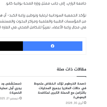
جامعة الرازي، إلى جانب ممثل وزارة الصحة بولاية كانو.
تؤكد الجمعية السودانية لرعاية وتوطين زراعة الكبد- أن ه
من المؤسسات الطبية والعلمية ومراكز البحوث والمستشفيات
في مجال زراعة الأعضاء، تعزيزًا للتكامل الصحي في القارة ال
فيسبوك
مقالات ذات صلة
*صحة الخرطوم تؤكد انخفاض ملحوظ
*مستشفى ود ال
في حالات الملاريا بجميع المحليات
يجري أول عملية 
بالتزامن مع الحملة الكبرى لمكافحة
الخصية*
البعوض*
ديسمبر 21, 2025
أبريل 30, 2026