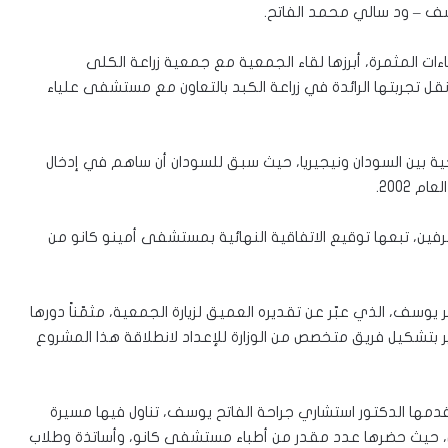
سف – ود سالي محمد الفاتح.
ءات المثمرة، أبرزها لقاء الجمعية مع جمعية زراعة الكلى
 تجربتها الرائدة في زراعة الكبد بالتعاون مع مستشفى علياء
اريخية بين السودان ونيجيريا، حيث سبق للسودان أن ساهم في إدخال
2002.
فين، تبعها توقيع الاتفاقية النهائية بمستشفى أمينو كانو من
 يوسف، الذي عبّر عن تقديره العميق لزيارة الجمعية، مثمّناً دورها
زير بتشكيل فريق متخصص من الوزارة للإعداد لانطلاقة هذا المشروع
دمها الدكتور استشاري جراحة الفاتح يوسف، تناول فيها مسيرة
بل، حيث حضرها عدد مقدر من أطباء مستشفى كانو، وأساتذة وطلاب