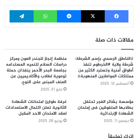
فيسبوك
‫X
ماسنجر
واتساب
تيلقرام
مقالات ذات صلة
*الناطق الرسمي بإسم الشرطة:
منظمة إنجاز للجندر العون ومركز
شرطة ولاية #الخرطوم تنفذ
دراسات السلام لتنميه المستدامه
أطواق أمنية وتسترد الكثير من
بجامعة البحر الأحمر ينفذان حملة
ممتلكات المواطنين المنهوبة*
توعوية لطلاب والأكاديميين عن
العنف المبنى على النوع.
أغسطس 12, 2025
مايو 31, 2025
مؤسسة بشائر الفجر تحتفل
غرفة طوارئ امتحانات الشهادة
بطلابها المتفوقين فى إمتحان
الثانوية تعلن اكتمال الاستعدادات
الشهادة الإبتدائية
لعقد الامتحان الاحد المقبل
ديسمبر 11, 2025
يونيو 26, 2025
اترك تعليقاً