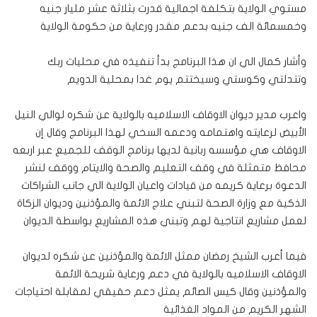
مستوي الولاية بتكلفة اجمالية قدرت بثلاثة عشر مليار جنيه
وخمسمائة الف جنيه بدعم مقدر ورعاية من حكومة الولاية
وأشار كمال الي ان هذا البرنامج بدأ تنفيذه في محليات ربك
وتتدلتي وكوستي وسيختتم يوم غدا بمحلية الدويم
واعرب مدير ديوان الاوقاف الاسلاميه بالولاية عن شكره لوالي النيل
الأبيض لرعايته واهتمامه ودعمه السخي لهذا البرنامج وقال إن
الاوقاف هي مؤسسه ربانية لديها برنامج الوقف للجميع عبر اربعه
محافظ متمثلة في وقف التعليم والصحة والايتام ووقف لنشر
الدعوة برعاية كريمه من قيادات واعيان الولاية الي جانب الشراكات
الذكية مع وزارة الصحة لتبني علاج الائمة والمؤذنين وديوان الزكاة
لعمل مشاريع انتاجية لهم وتبني هذه المشاريع بواسطة الديوان
فيما أعرب الشيخ رمضان ممثل الائمة والمؤذنين عن شكره لديوان
الاوقاف الاسلاميه بالولاية في دعم ورعاية شريحة الائمة
والمؤذنين وقال كيس الصائم يمثل دعم حقيقي لمقابلة احتياجات
الشهر الكريم من المواد الغذائية