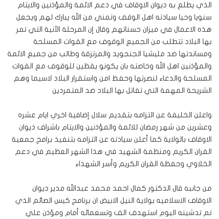
الذي يطلع به ديوان الاوقاف في دعم الائمة والمؤذنين والايتام
سنويا وحيا سيادته اهل الوقف وتمني من الله يبارك لهم ويجعل
هذه الاعمال في ميزان حسناتهم وقال إن المرحلة الآنية التي تمر
بها البلاد تتطلب من الجميع الوقوف مع القوات المسلحة
ومساندتها ضد مليشيا الجنجويد والمرتزقة وطالب من جميع الائمة
والمؤذنين اهل الله وخاصته بان يكونو يقظين للوقوف مع القوات
المسلحة والدعاء لنصرتها وحفظ امن واستقرار البلاد لاسيما وهم
الشريحة المهمة التي تقاتل بها البلاد ضد المتمردين
واعلن الخليفة عن التزامه بتقديم سلال إضافية اخري ايام عشره
وعشرين من شهر رمضان للائمة والمؤذنين والايتام باشراف ديوان
الاوقاف بالولاية كما أعلن سيادته عن التزامه بتنفيذ برامج جمعية
القران الكريم ومنظمة الشهيد في هذا الشهر العظيم في دعم
الخلاوي وحفظة القران الكريم وأسر الشهداء
من جانبه قال الدكتور كمال احمد محمد عبدالله مدير ديوان
الاوقاف الاسلاميه بولاية النيل الابيض ان برنامج كيس الصائم الذي
تم تدشينه اليوم استهدف الف وتسعمائه أمام ومؤذن علي