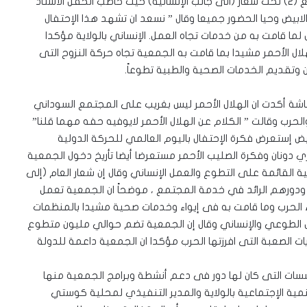
السوداني بمركز صحي الجمعية بكوستي حي الإنقاذ مربع (2) تحت شعار (الى جانب الإنسانية) حيث خاطب الحفل الأستاذ
ل الابيض وحيا الحضور جميعا وقال ” نسعد ان تشهد هذا الإحتفال
 لما قامت به من خدمات تجاه العمل. الإنساني بالولاية مؤكدا
لال الأحمر مشيدا بما قامت به الجمعية تجاه حركة النزوح التى
ين وتقديم الخدمات الصحية والطبية تطوعاً.
شة أكدت ان الهلال الأحمر ليس بغريب على المجتمع السوداني
رب وقالت ” الكلام عن الهلال الأحمر لايوفيه حفه مهما قلنا”
ابيض إستعرض فكرة الإحتفال باليوم العالمي للحركة الدولية
دونان وفكرة الصليب الأحمر مستعرضا أيضا تأريخ دخول الجمعية
بادئ العامة للجمعية القائمة على التطوع والعمل الإنساني وقال إن شعار العام (إلى
ن ودورهم الرائد في خدمة المجتمع ، موضحاً ان الجمعية تعمل
ء الحرب وما قامت به فى إيواء وخدمات صحية مشيدا بالمنظمات
الطوعي والإنساني وقال إن الجمعية تضم حوالي مليون متطوع
ت الصعبة التى افرزتها الحرب مؤكدا ان الجمعية داعمة للدولة
ات التى كان لها دور فى دعم أنشطة وبرامج الجمعية منها
تنمية الإجتماعية بالولاية والمدير التنفيذي لمحلية كوستي