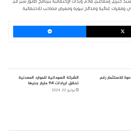
بد جبريل إسماعيل قادم وبدأت الإحتفالية ببرنامج طابور سير من
ي وفقرات غنائية ومدائح نبوية ومعرض مصاحب للاحتفالية.
‫X
ماسنجر
وة للاستثمار رغم
الشركة السودانية للموارد المعدنية
تحقق ايرادات 114 مليار جنيها
يوليو 22, 2024