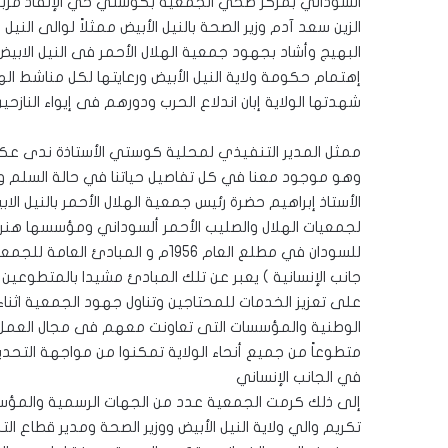
الزين سعد آدم وزير الصحة بالنيل الأبيض ممثلاً لوالى الني
البهيج وأشاد بجهود جمعية الهلال الأحمر فى النيل الابيض
إهتمام حكومة ولاية النيل الأبيض ورعايتها لكل مناشط اله
شهدتها الولاية إبان اندلاع الحرب ودورهم فى إيواء النازح
ممثل المدير التنفيذي لمحلية كوستي الأستاذة ندى عكا
وهو موجود معنا في كل تفاصيل حياتنا في حالة السلم والح
الأستاذ إبراهيم حضرة رئيس جمعية الهلال الأحمر بالنيل ال
لجمعيات الهلال والصليب الأحمر ألسوداني ومؤسسها هنري 
للسودان في مطلع العام 1956م و الم
جانب الإنسانية ) يعبر عن تلك المبادئ مشيدا بالمتطوعي
على تعزيز الخدمات للمحتاجين وتناول جهود الجمعية اثنا
الوطنية والمؤسسات التى تعاونت معهم فى مجال العمل 
متطوعاً من جميع أنحاء الولاية تمكنوا من مواجهة التحديا
في الجانب الإنساني
إلى ذلك كرمت الجمعية عدد من الجهات الرسمية والمؤسس
تكريم والي ولاية النيل الأبيض ووزير الصحة ومدير قطاع ال