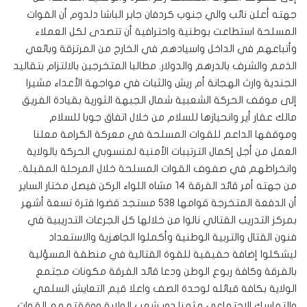
جهته أعلن نائب والي جنوب كردفان جابر الباشا دلدوم أن القوات
المسلحة استطاعت بوطنية واحترافية أن تتصدى لكل العملاء
وأتباعهم في الداخل واسيادهم في الخارج من المرتزقة وبائعي
الذمم والشرف بالدرهم والدولار. مطالبا المتخرجين بالالتزام بتقاليد
الجندية وارث الهجانة أم ريش والثبات في مواجهة الأعداء مشيرا
إلى موقف الحركة الشعبية شمال الجبهة الثورية بقيادة الفريق
مالك عقار أير وانحيازها للسلام من خلال اتفاق جوبا للسلام
وموقفها الداعم للقوات المسلحة في معركة الكرامة معلنا
العمل من أجل إكمال الترتيبات الأمنية لمنسوبي الحركة بالولاية
وانخراطهم في صفوف القوات المسلحة خلال المرحلة المقبلة..
من جهته أمر قائد الفرقة ١٤ مشاه اللواء الركن فيصل مختار الساير
أن الدفعة المتخرجة قوامها ٥٣٨ مستجد قضوا فترة تسعة أشهر
بمركز التدريب القتالي نالوا من خلالها كل الجرعات التدريبية في
فنون القتال والتربية الوطنية وأكملوا الجاهزية والاستعداد
ليشكلوا إضافة حقيقية للقوة القتالية في منطقة المسؤلية
بالفرقة وكافة ربوع الوطن ودعا قائد الفرقة مكونات مجتمع
الولاية بكافة قبائله لوحدة الصف واعلا قيم التعايش السلمي
والتماسك الاجتماعي مثمنا دور شعب الولاية ووققته مع القوات