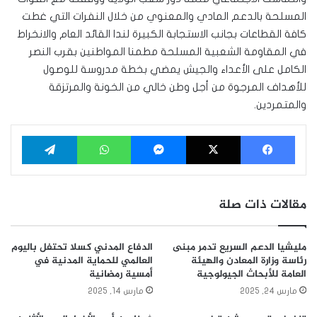
المسلحة بالدعم المادي والمعنوي من خلال النفرات التي غطت
كافة القطاعات بجانب الاستجابة الكبيرة لندا القائد العام والانخراط
في المقاومة الشعبية المسلحة مطمنا المواطنين بقرب النصر
الكامل على الأعداء والجيش يمضي بخطة مدروسة للوصول
للأهداف المرجوة من أجل وطن خالي من الخونة والمرتزقة
والمتمردين.
فيسبوك
‫X
ماسنجر
واتساب
تيلقرام
مقالات ذات صلة
مليشيا الدعم السريع تدمر مبنى
الدفاع المدني كسلا تحتفل باليوم
رئاسة وزارة المعادن والهيئة
العالمي للحماية المدنية في
العامة للأبحاث الجيولوجية
أمسية رمضانية
مارس 24, 2025
مارس 14, 2025