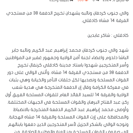
مارس 8, 2024
0
308
دقيقة واحدة
والي جنوب كردفان ونائبه يشهدان تخريج الدفعة ٣٨ من مستجدي
الفرقة ١٤ مشاه كادقلي.
كادقلي : شاكر عابدين
شهد والي جنوب كردفان محمد إبراهيم عبد الكريم ونائبه جابر
الباشا دلدوم واعضاء لجنة أمن الولاية وجمهور غفير من المواطنين
وأسر المتخرجين شهدوا باستاد مدينة كادقلي كرنفال تخريج
الدفعة ٣٨ من مستجدي الفرقة ١٤ مشاه. وأثنى الوالي على دور
القوات المسلحة وتصديها لكل حلقات التآمر والخيانة وهي بثبات
في معركة الكرامة وقال إن الدفعة المتخرجة هي هدية شعب
الولاية والفرقة ١٤ للسيد القائد العام للقوات المسلحة الفريق أول
ركن عبد الفتاح البرهان والقوات المسلحة في الجبهات المختلفة.
وأوصى محمد إبراهيم عبد الكريم الدفعة المتخرجة بالانضباط
والمحافظة على إرث القوات المسلحة والفرقة ١٤ مشاه الهجانة.
وتوجه الوالي بالشكر الجزيل لأسر المتخرجين الذين دفعوا بابنائهم
إلى صفوف القوات المسلحة رمز العزة والوطنية الصادقة. من