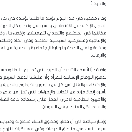
والحياة )
وقال حمدين في هذا اليوم نؤكد ما ظللنا نؤكده في كل ع
المجال الإجتماعي الاقتصادي والسياسي وندعو كل الجهات الفا
مكانتها في المجتمع والتصدي لتهميشها وإقصاءها ، وذل
والإنتاجية ومشاركتها السياسية الفاعلة وفي إتخاذ وصناعة
وحقوقها في الصحة والرعاية الإجتماعية والحماية من ال
والازمات.
واضاف (للأسف الشديد أن الحرب التي تمر بها بلادنا وبحسب
تدهور الاوضاع الإنسانية للمرأة وأن مليشيا الدعم السريع
والإختطاف والقتل في كل من دارفور والخرطوم والجزيرة وب
بأسره إتخاذ مزيد من التدابير والإجراءات التي تعزز من ف
والأجهزة النظامية الاخرى العمل على إستعادة كافة المن
والسلام لكل المناطق في السودان.
وإشار سيادته الي أن قضايا وحقوق النساء متفاوتة ومتباي
سيما النساء في مناطق الصراعات وفي معسكرات النزوح وال