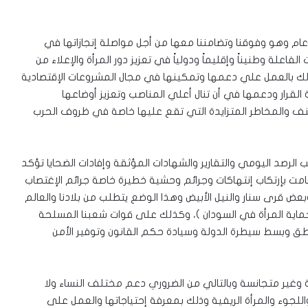
ام وهو وفوقنا وتضامننا معها من أجل مواصلة إنجازاتها في
علة وطنيناً وإقليماً ودولياً في تعزيز دور المرأة والإعلاء من
ك بالعمل علي دعمها وتمكينها في مجال المشروعات الإقتصادية
 القرار ودعمها في أن تنال أعلي المناصب وتعزيز أوضاعها
عنف والمخاطر المتزايدة التي تقع عليها خاصة في ظروف الحرب
 الرصد اليومي والتقارير والشهادات المؤثقة وإفادات الضحايا تؤكد
 قامت بإرتكاب إنتهاكات وجرائم وحشية خطيرة خاصة جرائم الإغتصاب
عض قرى سنار والنيل الأبيض وهذا الوضع يتطلب من بلادنا والعالم
رص حماية المرأة في السودان )، وكذلك على قوات شعبنا المسلحة
اطق وبسط سيطرة الدولة وسيادة حكم القانون وتوفير الأمن
نة وغير متجانسة وبالتالي من الضروري دعم مختلف النساء ولا
لجوء والمرأة الريفية وذلك بمعرفة إحتياجاتها والعمل على