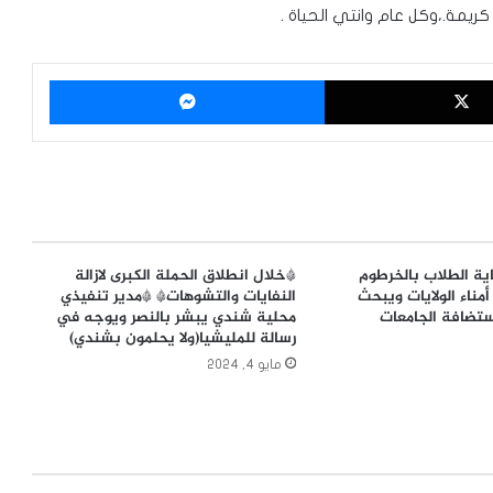
ريمة.،وكل عام وانتي الحياة .
‫X
ماسنجر
ية الطلاب بالخرطوم
*خلال انطلاق الحملة الكبرى لازالة
أمناء الولايات ويبحث
النفايات والتشوهات* *مدير تنفيذي
ستضافة الجامعات
محلية شندي يبشر بالنصر ويوجه في
رسالة للمليشيا(ولا يحلمون بشندي)
مايو 4, 2024