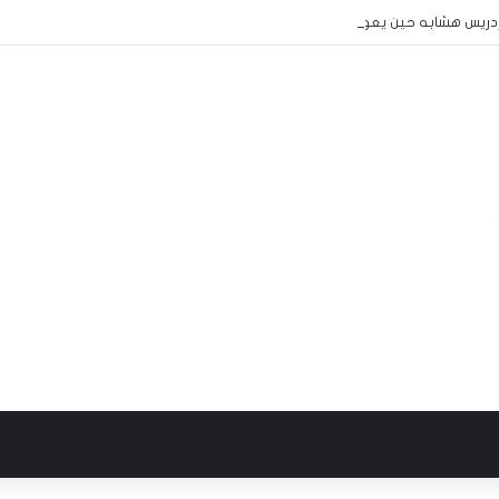
:إدريس هشابه حين يعود ملف الحج إلى مجلس الوزراء… هل يعود معه الرشد؟