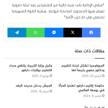
*مباني الإذاعة باتت شبه خالية من المتمردين بعد ليلة دموية
تعرض فيها الجنجويد لمذبحة مروعة.. وبقية القوة المنهزمة
تحتمي في دار حزب الأمة*
فيسبوك
‫X
ماسنجر
واتساب
تيلقرام
مقالات ذات صلة
الجيولوجيا تشكل لجنة لتقييم
وكيل وزارة التربية يلتقي مدراء
ودكتور مضوي رئيساً لها
التعليم بولايات دارفور
مارس 23, 2025
يوليو 3, 2025
حكومة إقليم دارفور تهنئ المرأة
الجيش يدخل مدينه الرهد
في يومها العالمي
فبراير 16, 2025
مارس 8, 2024