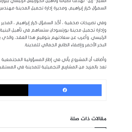
السيّار” زين” تهدف لصّيانة وتأهيل الكورنيش الرئيسي ببورت
السمؤل كرار إبراهيم، ومديرة إدارة تجميل المدينة مهند
وفي تصريحات صحفية ، أكّد السمؤل كرار إبراهيم ، المدير ال
وإدارة تجميل مدينة بورتسودان ستساهم في تأهيل البنية 
الرئيسي. وأعرب عن سعادتهم بتوقيع هذا العقد، والذي ي
البحر الأحمر وإضفاء الطابع الجمالي للمدينة.
وأضاف أن المشروع يأتي في إطار المسؤولية المجتمعية وال
تعد بالمزيد من المشاريع التجميلية للمدينة في المستقبل
فيسبوك
مقالات ذات صلة