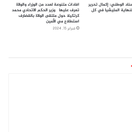
اد الوطني: إكمال تحرير
افادات متنوعة لعدد من الوزراء والولاة
لنهاية المليشيا في كل
تعرف عليها وزير الحكم الاتحادي محمد
كرتكيلا حول ملتقى الولاة بالقضارف
استطلاع مي الأمين
فبراير 15, 2024