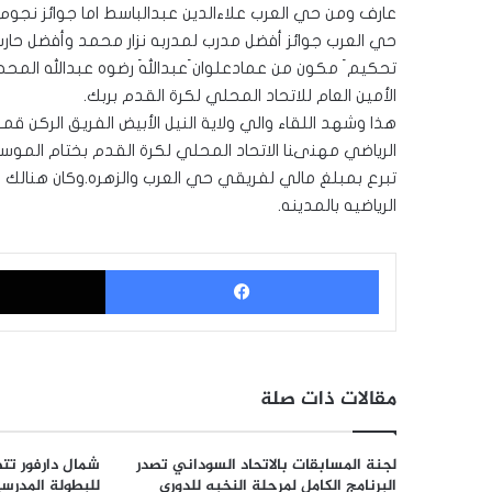
عارف ومن حي العرب علاءالدين عبدالباسط اما جوائز نجوم
حي العرب جوائز أفضل مدرب لمدربه نزار محمد وأفضل حارس
تحكيم َ مكون من عمادعلوان َعبداللهَ رضوه عبدالله المحجوب
الأمين العام للاتحاد المحلي لكرة القدم بربك.
هذا وشهد اللقاء والي ولاية النيل الأبيض الفريق الركن
الرياضي مهنىنا الاتحاد المحلي لكرة القدم بختام الموسم 
تبرع بمبلغ مالي لفريقي حي العرب والزهره.وكان هنالك عد
الرياضيه بالمدينه.
فيسبوك
مقالات ذات صلة
لجنة المسابقات بالاتحاد السوداني تصدر
شمال دارفور تتص
البرنامج الكامل لمرحلة النخبه للدوري
للبطولة المدرسي