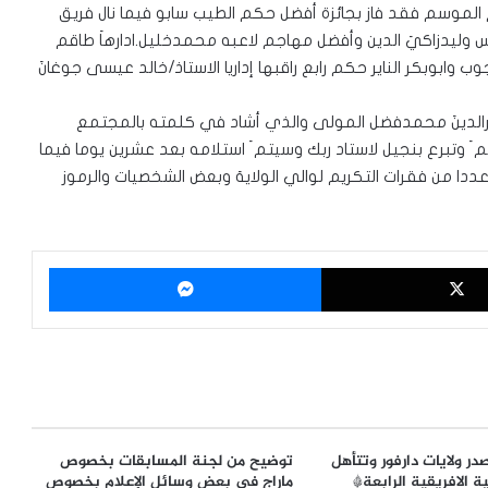
 الموسم فقد فاز بجائزة أفضل حكم الطيب سابو فيما نال فريق
 وليدزاكيَ الدين وأفضل مهاجم لاعبه محمدخليل.ادارهاَ طاقم
 وابوبكر الناير حكم رابع راقبها إداريا الاستاذ/خالد عيسى جوغانَ
 قمرالدينَ محمدفضل المولى والذي أشاد في كلمته بالمجتمع
َ وتبرع بنجيل لاستاد ربك وسيتم َ استلامه بعد عشرين يوما فيما
دا من فقرات التكريم لوالي الولايهَ وبعض الشخصيات والرموز
‫X
ماسنجر
در ولايات دارفور وتتأهل
توضيح من لجنة المسابقات بخصوص
ة الافريقية الرابعة*
ماراج في بعض وسائل الإعلام بخصوص