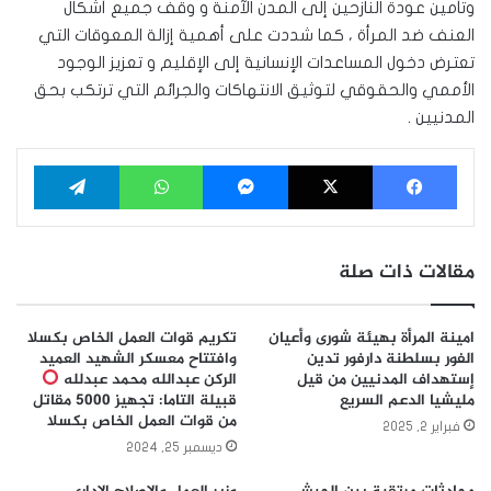
وتأمين عودة النازحين إلى المدن الآمنة و وقف جميع أشكال
العنف ضد المرأة ، كما شددت على أهمية إزالة المعوقات التي
تعترض دخول المساعدات الإنسانية إلى الإقليم و تعزيز الوجود
الأممي والحقوقي لتوثيق الانتهاكات والجرائم التي ترتكب بحق
المدنيين .
فيسبوك
‫X
ماسنجر
واتساب
تيلقرام
مقالات ذات صلة
امينة المرأة بهيئة شورى وأعيان
تكريم قوات العمل الخاص بكسلا
الفور بسلطنة دارفور تدين
وافتتاح معسكر الشهيد العميد
إستهداف المدنيين من قيل
الركن عبدالله محمد عبدلله
مليشيا الدعم السريع
قبيلة التاما: تجهيز 5000 مقاتل
من قوات العمل الخاص بكسلا
فبراير 2, 2025
ديسمبر 25, 2024