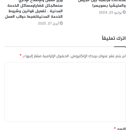
محادثات مرتقبة بين الجيش
وزير العمل والإصلاح الإداري
والمليشيا بسويسرا
سنعالجكل قضاياومساكل الخدمة
المدنية . تفعيل قوانين وشروط
يوليو 23, 2024
الخدمة المدنيةلضبط دولاب العمل
أبريل 27, 2025
اترك تعليقاً
لن يتم نشر عنوان بريدك الإلكتروني.
الحقول الإلزامية مشار إليها بـ
*
ا
ل
ت
ع
ل
ي
ق
*
الاسم
*